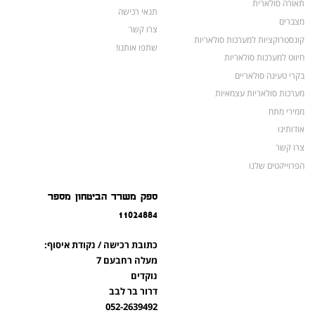
תאורה סולארית
תנאי רכישה
מצברים
צרו קשר
קונסטרוקציות למערכות סולאריות
שתפו אותנו!
חיווט למערכות סולאריות
בקרי טעינה סולאריים
מערכות סולאריות עצמאיות
ממירי מתח
אודותינו
צרו קשר
הפרוייקטים שלנו
מצברים לאופנועים ולטרקטורונים
ספק משרד הביטחון מספר
מוצרים לשעת חירום
11024884
צרו קשר
מוצרים חדשים
כתובת רכישה / נקודת איסוף:
מוצרים פופולריים
מעלה רחבעם 7
נוקדים
דרור בר לבב
052-2639492