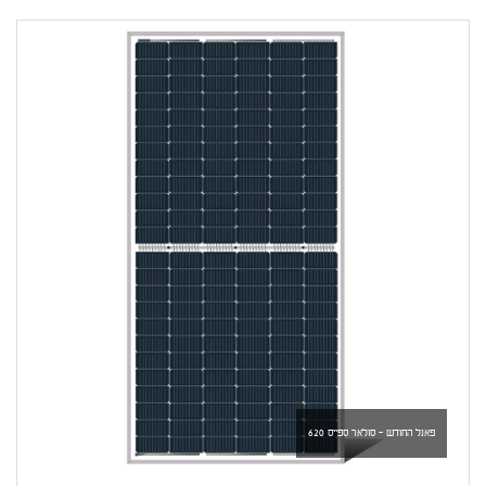
פאנל החודש - סולאר ספייס 620