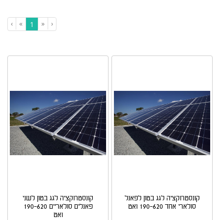
›
»
«
‹
(current)
1
סינון ומיון ›
קונסטרוקציה לגג בטון לפאנל
קונסטרוקציה לגג בטון לשני
סולארי אחד 190-620 ואט
פאנלים סולאריים 190-620
ואט