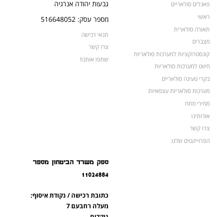
גבעות יהודה אנרגיה
פאנלים סולאריים
ראשי
מספר עסק: 516648052
תאורה סולארית
תנאי רכישה
מצברים
צרו קשר
קונסטרוקציות למערכות סולאריות
שתפו אותנו!
חיווט למערכות סולאריות
בקרי טעינה סולאריים
מערכות סולאריות עצמאיות
ממירי מתח
אודותינו
צרו קשר
הפרוייקטים שלנו
מצברים לאופנועים ולטרקטורונים
ספק משרד הביטחון מספר
מוצרים לשעת חירום
11024884
צרו קשר
מוצרים חדשים
כתובת רכישה / נקודת איסוף:
מוצרים פופולריים
מעלה רחבעם 7
נוקדים