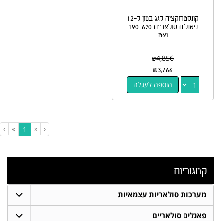
קונסטרוקציה לגג בטון ל-12
פאנלים סולאריים 190-620
ואט
₪
4,856
₪
3,766
הוספה לעגלה
›
»
«
‹
(current)
1
קטגוריות
מערכות סולאריות עצמאיות
פאנלים סולאריים