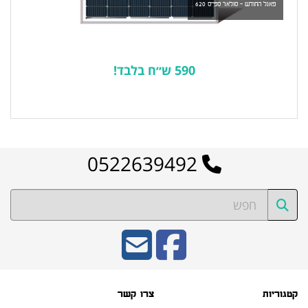
פאנל החודש - סולאר ספייס 620
590 ש״ח בלבד!
לרשימת המוצרים הפופולריים
0522639492
קטגוריות
צרו קשר