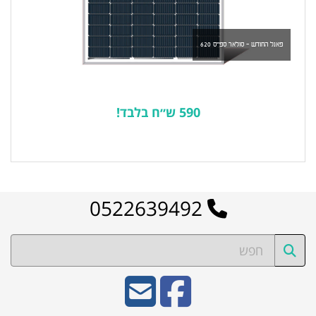
פאנל החודש - סולאר ספייס 620
590 ש״ח בלבד!
לרשימת המוצרים הפופולריים
0522639492