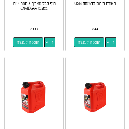
תאורת חירום בהטענת USB
תוף כבל מאריך 6 מטר 4 יח'
במגש OMEGA
₪
117
₪
44
הוספה לעגלה
הוספה לעגלה