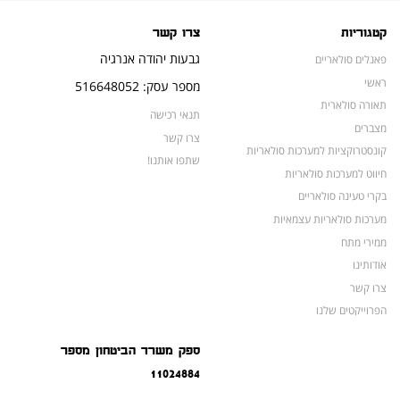
קטגוריות
צרו קשר
גבעות יהודה אנרגיה
פאנלים סולאריים
ראשי
מספר עסק: 516648052
תאורה סולארית
תנאי רכישה
מצברים
צרו קשר
קונסטרוקציות למערכות סולאריות
שתפו אותנו!
חיווט למערכות סולאריות
בקרי טעינה סולאריים
מערכות סולאריות עצמאיות
ממירי מתח
אודותינו
צרו קשר
הפרוייקטים שלנו
מצברים לאופנועים ולטרקטורונים
ספק משרד הביטחון מספר
מוצרים לשעת חירום
11024884
צרו קשר