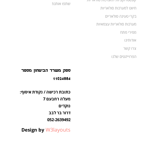
שתפו אותנו!
חיווט למערכות סולאריות
בקרי טעינה סולאריים
מערכות סולאריות עצמאיות
ממירי מתח
אודותינו
צרו קשר
הפרוייקטים שלנו
מצברים לאופנועים ולטרקטורונים
ספק משרד הביטחון מספר
מוצרים לשעת חירום
11024884
צרו קשר
מוצרים חדשים
כתובת רכישה / נקודת איסוף:
מוצרים פופולריים
מעלה רחבעם 7
נוקדים
דרור בר לבב
052-2639492
W3layouts
Design by