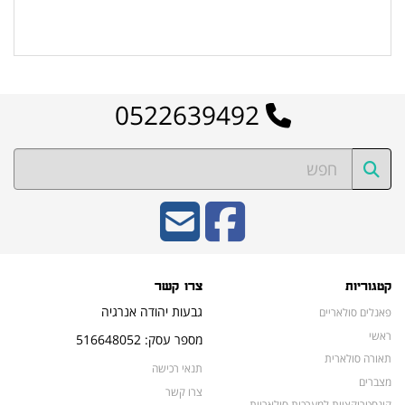
לרשימת המוצרים הפופולריים
0522639492
קטגוריות
צרו קשר
גבעות יהודה אנרגיה
פאנלים סולאריים
ראשי
מספר עסק: 516648052
תאורה סולארית
תנאי רכישה
מצברים
צרו קשר
קונסטרוקציות למערכות סולאריות