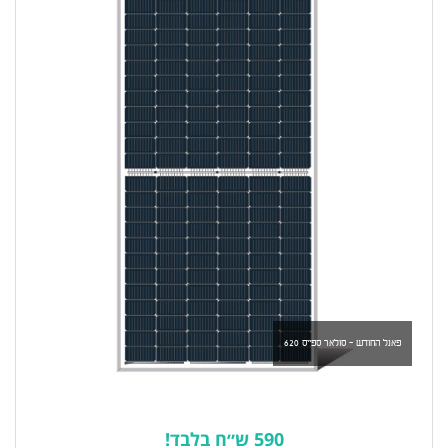
פאנל החודש - סולאר ספייס 620
590 ש״ח בלבד!