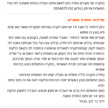
במקרה של מוצרים כאלה ניתן לתאם איתנו הובלה בעלות משתנה לפי גודל
המשלוח ומרחק בטלפון 0556875192
מדיניות החזרת מוצרים:
ניתן להחזיר כל מוצר 14 יום מיום הקניה באריזתו המקורית כאשר הוא שלם
ולא בוצע בו שימוש .
מוצרים שאי אפשר להחזיר : מצברי עופרת חומצה, בקבוקים עם חומר כימי
שנפתחו ,כבלים שנחתכו לפי מידה, כבלים עם נעלי כבל שנחתכו והוכנו לפי
בקשת לקוח, קונסטרוקציה לפאנלים שהוזמנה ונחתכה לפי בקשת הלקוח.
ההחזרה תהיה פיזית אל בית העסק או במשלוח בדואר רשום או ע"י שליח.
הכסף ששולם יוחזר למעט 5% דמי ביטול או 100 ש״ח, הנמוך מביניהם,
ובתוספת מה שגבתה חברת האשראי , במקרה והתשלום בוצע בכרטיס
אשראי.
במידה והקניה כללה משלוח או הובלה יקוזזו דמי המשלוח מההחזר.
באם התשלום בוצע באשראי יזוכה הכרטיס והלקוח יראה את זה ביום החיוב
הבא.
באם התשלום היה בביט או העברה או מזומן תבוצע העברה לחשבון הלקוח
בתוך 14 יום מיום החזרת המוצר.
דרור בר לבב, מנהל