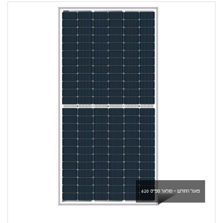
פאנל החודש - סולאר ספייס 620