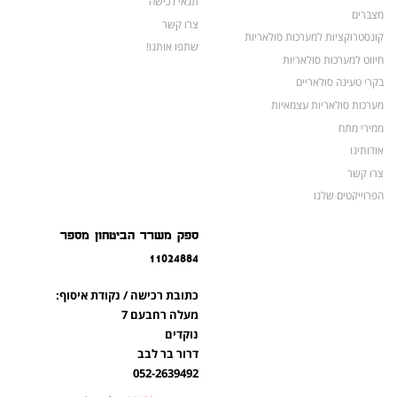
תנאי רכישה
מצברים
צרו קשר
קונסטרוקציות למערכות סולאריות
שתפו אותנו!
חיווט למערכות סולאריות
בקרי טעינה סולאריים
מערכות סולאריות עצמאיות
ממירי מתח
אודותינו
צרו קשר
הפרוייקטים שלנו
מצברים לאופנועים ולטרקטורונים
ספק משרד הביטחון מספר
מוצרים לשעת חירום
11024884
צרו קשר
מוצרים חדשים
כתובת רכישה / נקודת איסוף:
מוצרים פופולריים
מעלה רחבעם 7
נוקדים
דרור בר לבב
052-2639492