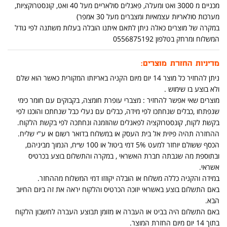
מכניים מ 3000 ואט ומעלה, פאנלים סולאריים מעל 40 ואט, קונסטרוקציות,
מערכות סולאריות עצמאיות ומצברים מעל 30 אמפר)
במקרה של מוצרים כאלה ניתן לתאם איתנו הובלה בעלות משתנה לפי גודל
המשלוח ומרחק בטלפון 0556875192
מדיניות החזרת מוצרים:
ניתן להחזיר כל מוצר 14 יום מיום הקניה באריזתו המקורית כאשר הוא שלם
ולא בוצע בו שימוש .
מוצרים שאי אפשר להחזיר : מצברי עופרת חומצה, בקבוקים עם חומר כימי
שנפתחו ,כבלים שנחתכו לפי מידה, כבלים עם נעלי כבל שנחתכו והוכנו לפי
בקשת לקוח, קונסטרוקציה לפאנלים שהוזמנה ונחתכה לפי בקשת הלקוח.
ההחזרה תהיה פיזית אל בית העסק או במשלוח בדואר רשום או ע"י שליח.
הכסף ששולם יוחזר למעט 5% דמי ביטול או 100 ש״ח, הנמוך מביניהם,
ובתוספת מה שגבתה חברת האשראי , במקרה והתשלום בוצע בכרטיס
אשראי.
במידה והקניה כללה משלוח או הובלה יקוזזו דמי המשלוח מההחזר.
באם התשלום בוצע באשראי יזוכה הכרטיס והלקוח יראה את זה ביום החיוב
הבא.
באם התשלום היה בביט או העברה או מזומן תבוצע העברה לחשבון הלקוח
בתוך 14 יום מיום החזרת המוצר.