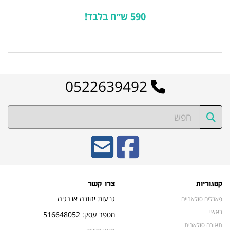
590 ש״ח בלבד!
לרשימת המוצרים הפופולריים
0522639492
קטגוריות
צרו קשר
גבעות יהודה אנרגיה
פאנלים סולאריים
ראשי
מספר עסק: 516648052
תאורה סולארית