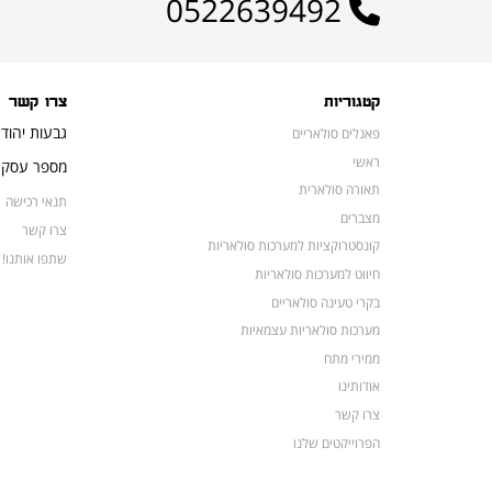
0522639492
קטגוריות
צרו קשר
גבעות יהוד
פאנלים סולאריים
ראשי
מספר עסק: 16648052
תאורה סולארית
תנאי רכישה
מצברים
צרו קשר
קונסטרוקציות למערכות סולאריות
שתפו אותנו!
חיווט למערכות סולאריות
בקרי טעינה סולאריים
מערכות סולאריות עצמאיות
ממירי מתח
אודותינו
צרו קשר
הפרוייקטים שלנו
מצברים לאופנועים ולטרקטורונים