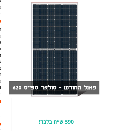
ק
ב
מ
נית
מ
ל
ה
א
ב
ב
ב
פאנל החודש - סולאר ספייס 620
ד
ת
590 ש״ח בלבד!
מ