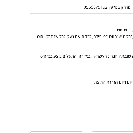
לפון 0556875192
בלים שנחתכו לפי מידה, כבלים עם נעלי כבל שנחתכו והוכנו
, הנמוך מביניהם, ובתוספת מה שגבתה חברת האשראי , במקרה והתשלום בוצע בכרטיס