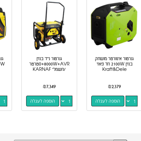
גנרטור אינוורטר מושתק
גנרטור נייד בנזין
גנ
בנזין 2100W חד פאזי
8000W+AVR+סטרטר
Kraft&Dele
/חשמלי KARNAF
₪
7,349
₪
2,379
הוספה לעגלה
הוספה לעגלה