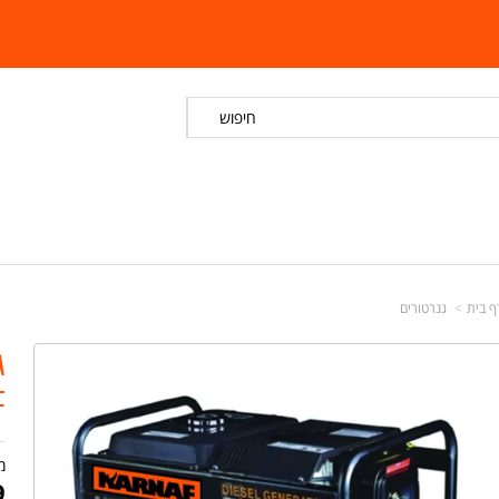
חיפוש
ף בית
גנרטורים
F
מ
9