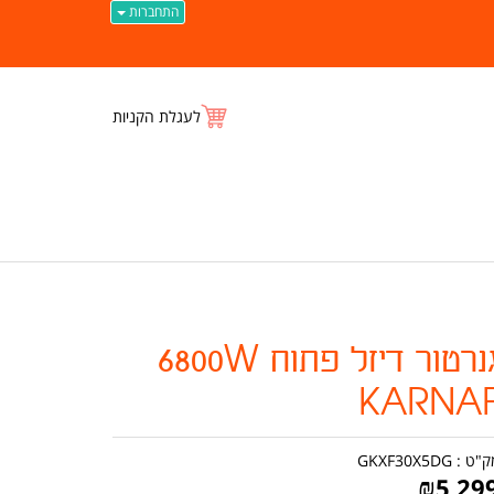
התחברות
לעגלת הקניות
גנרטור דיזל פתוח 6800W
KARNA
ק"ט :
GKXF30X5DG
₪
5,29