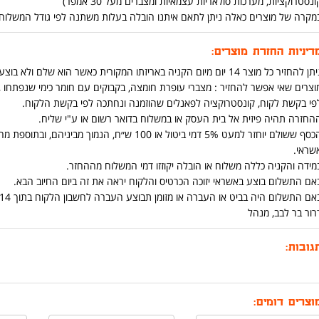
ונסטרוקציות, מערכות סולאריות עצמאיות ומצברים מעל 30 אמפר)
מקרה של מוצרים כאלה ניתן לתאם איתנו הובלה בעלות משתנה לפי גודל המשלוח ומרחק בט
דיניות החזרת מוצרים:
ן להחזיר כל מוצר 14 יום מיום הקניה באריזתו המקורית כאשר הוא שלם ולא בוצע בו שימוש .
וצרים שאי אפשר להחזיר : מצברי עופרת חומצה, בקבוקים עם חומר כימי שנפתחו ,כ
פי בקשת לקוח, קונסטרוקציה לפאנלים שהוזמנה ונחתכה לפי בקשת הלקוח.
החזרה תהיה פיזית אל בית העסק או במשלוח בדואר רשום או ע"י שליח.
הכסף ששולם יוחזר למעט 5% דמי ביטול או 100 ש״ח
שראי.
מידה והקניה כללה משלוח או הובלה יקוזזו דמי המשלוח מההחזר.
אם התשלום בוצע באשראי יזוכה הכרטיס והלקוח יראה את זה ביום החיוב הבא.
אם התשלום היה בביט או העברה או מזומן תבוצע העברה לחשבון הלקוח בתוך 14 יום מיום החזרת המוצר.
רור בר לבב, מנהל
גובות:
וצרים דומים: