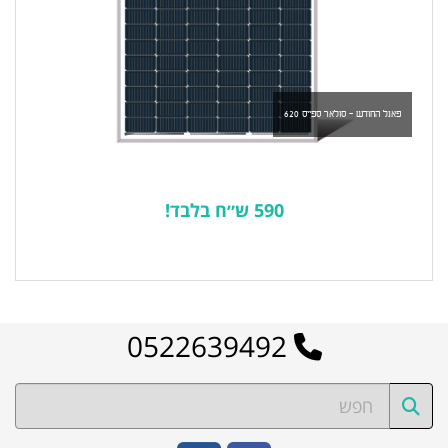
פאנל החודש - סולאר ספייס 620
590 ש״ח בלבד!
לרשימת המוצרים הפופולריים
0522639492