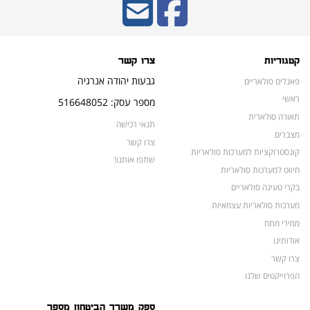
קטגוריות
צרו קשר
גבעות יהודה אנרגיה
פאנלים סולאריים
ראשי
מספר עסק: 516648052
תאורה סולארית
תנאי רכישה
מצברים
צרו קשר
קונסטרוקציות למערכות סולאריות
שתפו אותנו!
חיווט למערכות סולאריות
בקרי טעינה סולאריים
מערכות סולאריות עצמאיות
ממירי מתח
אודותינו
צרו קשר
הפרוייקטים שלנו
מצברים לאופנועים ולטרקטורונים
ספק משרד הביטחון מספר