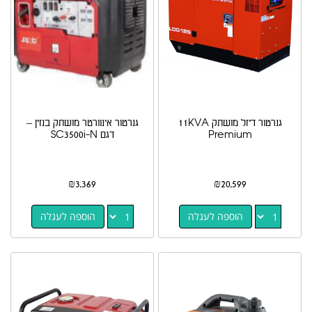
גנרטור דיזל מושתק 11KVA
גנרטור אינוורטר מושתק בנזין –
Premium
דגם SC3500i-N
₪
3,369
₪
20,599
הוספה לעגלה
הוספה לעגלה