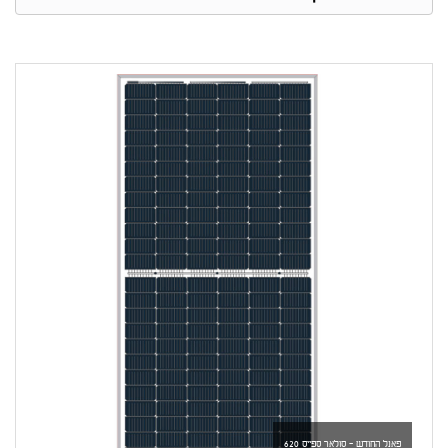
פאנל החודש - סולאר ספייס 620