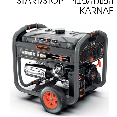
הפעלה/כיבוי - START/STOP
KARNAF