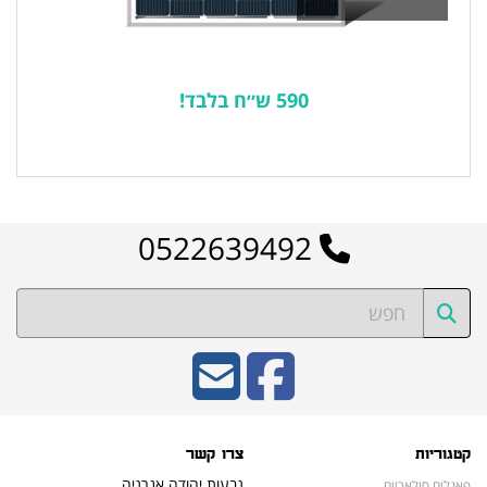
590 ש״ח בלבד!
לרשימת המוצרים הפופולריים
0522639492
קטגוריות
צרו קשר
גבעות יהודה אנרגיה
פאנלים סולאריים