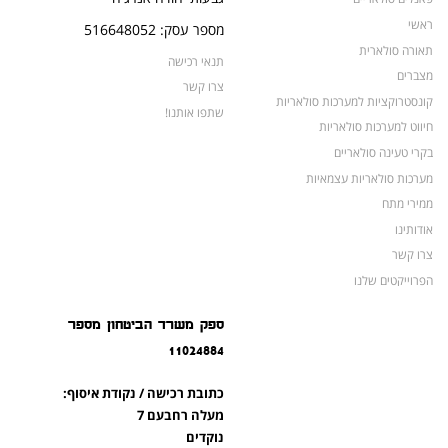
ראשי
מספר עסק: 516648052
תאורה סולארית
תנאי רכישה
מצברים
צרו קשר
קונסטרוקציות למערכות סולאריות
שתפו אותנו!
חיווט למערכות סולאריות
בקרי טעינה סולאריים
מערכות סולאריות עצמאיות
ממירי מתח
אודותינו
צרו קשר
הפרוייקטים שלנו
מצברים לאופנועים ולטרקטורונים
ספק משרד הביטחון מספר
מוצרים לשעת חירום
11024884
צרו קשר
מוצרים חדשים
כתובת רכישה / נקודת איסוף:
מוצרים פופולריים
מעלה רחבעם 7
נוקדים