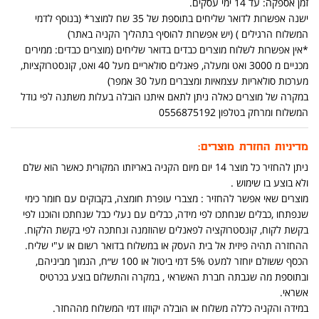
זמן אספקה: עד 14 ימי עסקים.
ישנה אפשרות לדואר שליחים בתוספת של 35 שח למוצר* (בנוסף לדמי
המשלוח הרגילים ) (יש אפשרות להוסיף בתהליך הקניה באתר)
*אין אפשרות לשלוח מוצרים כבדים בדואר שליחים (מוצרים כבדים: ממירים
מכניים מ 3000 ואט ומעלה, פאנלים סולאריים מעל 40 ואט, קונסטרוקציות,
מערכות סולאריות עצמאיות ומצברים מעל 30 אמפר)
במקרה של מוצרים כאלה ניתן לתאם איתנו הובלה בעלות משתנה לפי גודל
המשלוח ומרחק בטלפון 0556875192
מדיניות החזרת מוצרים:
ניתן להחזיר כל מוצר 14 יום מיום הקניה באריזתו המקורית כאשר הוא שלם
ולא בוצע בו שימוש .
מוצרים שאי אפשר להחזיר : מצברי עופרת חומצה, בקבוקים עם חומר כימי
שנפתחו ,כבלים שנחתכו לפי מידה, כבלים עם נעלי כבל שנחתכו והוכנו לפי
בקשת לקוח, קונסטרוקציה לפאנלים שהוזמנה ונחתכה לפי בקשת הלקוח.
ההחזרה תהיה פיזית אל בית העסק או במשלוח בדואר רשום או ע"י שליח.
הכסף ששולם יוחזר למעט 5% דמי ביטול או 100 ש״ח, הנמוך מביניהם,
ובתוספת מה שגבתה חברת האשראי , במקרה והתשלום בוצע בכרטיס
אשראי.
במידה והקניה כללה משלוח או הובלה יקוזזו דמי המשלוח מההחזר.