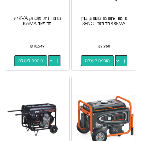
גנרטור אינוורטר מושתק בנזין
גנרטור דיזל מושתק 9.4KVA
9.5KVA חד פאזי SENCI
חד פאזי KAMA
₪
10,549
₪
7,960
הוספה לעגלה
הוספה לעגלה