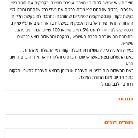
מוצרים שאי אפשר להחזיר : מצברי עופרת חומצה, בקבוקים עם חומר כימי
שנפתחו ,כבלים שנחתכו לפי מידה, כבלים עם נעלי כבל שנחתכו והוכנו לפי
בקשת לקוח, קונסטרוקציה לפאנלים שהוזמנה ונחתכה לפי בקשת הלקוח.
ההחזרה תהיה פיזית אל בית העסק או במשלוח בדואר רשום או ע"י שליח.
הכסף ששולם יוחזר למעט 5% דמי ביטול או 100 ש״ח, הנמוך מביניהם,
ובתוספת מה שגבתה חברת האשראי , במקרה והתשלום בוצע בכרטיס
אשראי.
במידה והקניה כללה משלוח או הובלה יקוזזו דמי המשלוח מההחזר.
באם התשלום בוצע באשראי יזוכה הכרטיס והלקוח יראה את זה ביום החיוב
הבא.
באם התשלום היה בביט או העברה או מזומן תבוצע העברה לחשבון הלקוח
בתוך 14 יום מיום החזרת המוצר.
דרור בר לבב, מנהל
תגובות:
מוצרים דומים: