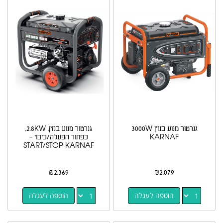
גנרטור מנוע בנזין 3000W
גנרטור מנוע בנזין, 2.8KW,
KARNAF
כפתור הפעלה/כיבוי -
START/STOP KARNAF
₪
2,369
₪
2,079
הוספה לעגלה
הוספה לעגלה