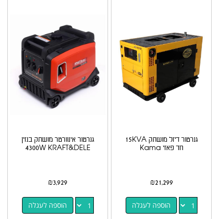
גנרטור דיזל מושתק 15KVA
גנרטור אינוורטר מושתק בנזין
חד פאזי Kama
4300W KRAFT&DELE
₪
3,929
₪
21,299
הוספה לעגלה
הוספה לעגלה