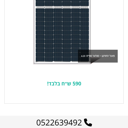
פאנל החודש - סולאר ספייס 620
590 ש״ח בלבד!
לרשימת המוצרים הפופולריים
0522639492