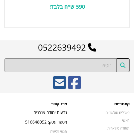
590 ש״ח בלבד!
לרשימת המוצרים הפופולריים
0522639492
קטגוריות
צרו קשר
גבעות יהודה אנרגיה
פאנלים סולאריים
ראשי
מספר עסק: 516648052
תאורה סולארית
תנאי רכישה