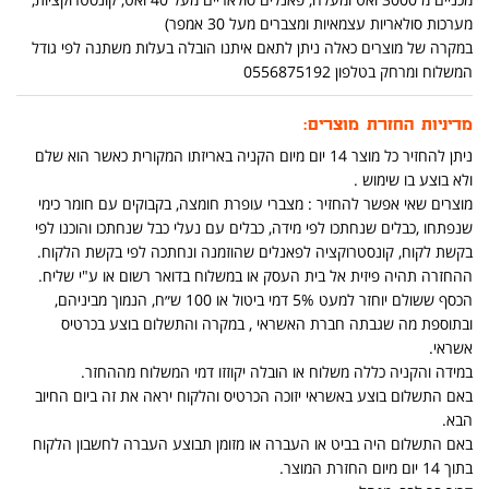
מערכות סולאריות עצמאיות ומצברים מעל 30 אמפר)
במקרה של מוצרים כאלה ניתן לתאם איתנו הובלה בעלות משתנה לפי גודל
המשלוח ומרחק בטלפון 0556875192
מדיניות החזרת מוצרים:
ניתן להחזיר כל מוצר 14 יום מיום הקניה באריזתו המקורית כאשר הוא שלם
ולא בוצע בו שימוש .
מוצרים שאי אפשר להחזיר : מצברי עופרת חומצה, בקבוקים עם חומר כימי
שנפתחו ,כבלים שנחתכו לפי מידה, כבלים עם נעלי כבל שנחתכו והוכנו לפי
בקשת לקוח, קונסטרוקציה לפאנלים שהוזמנה ונחתכה לפי בקשת הלקוח.
ההחזרה תהיה פיזית אל בית העסק או במשלוח בדואר רשום או ע"י שליח.
הכסף ששולם יוחזר למעט 5% דמי ביטול או 100 ש״ח, הנמוך מביניהם,
ובתוספת מה שגבתה חברת האשראי , במקרה והתשלום בוצע בכרטיס
אשראי.
במידה והקניה כללה משלוח או הובלה יקוזזו דמי המשלוח מההחזר.
באם התשלום בוצע באשראי יזוכה הכרטיס והלקוח יראה את זה ביום החיוב
הבא.
באם התשלום היה בביט או העברה או מזומן תבוצע העברה לחשבון הלקוח
בתוך 14 יום מיום החזרת המוצר.