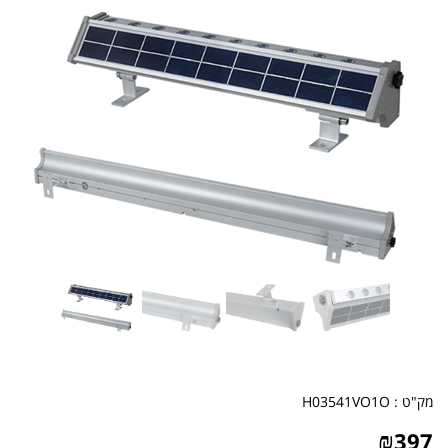
מק"ט :
H03541VO1O
₪
397