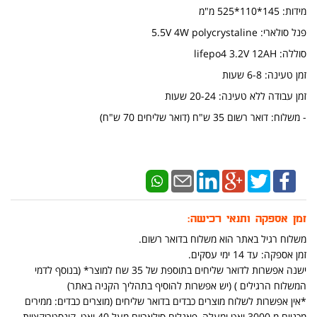
מידות: 145*110*525 מ"מ
פנל סולארי: 5.5V 4W polycrystaline
סוללה: lifepo4 3.2V 12AH
זמן טעינה: 6-8 שעות
זמן עבודה ללא טעינה: 20-24 שעות
​- משלוח: דואר רשום 35 ש"ח (דואר שליחים 70 ש"ח)
זמן אספקה ותנאי רכישה:
משלוח רגיל באתר הוא משלוח בדואר רשום.
זמן אספקה: עד 14 ימי עסקים.
ישנה אפשרות לדואר שליחים בתוספת של 35 שח למוצר* (בנוסף לדמי
המשלוח הרגילים ) (יש אפשרות להוסיף בתהליך הקניה באתר)
*אין אפשרות לשלוח מוצרים כבדים בדואר שליחים (מוצרים כבדים: ממירים
מכניים מ 3000 ואט ומעלה, פאנלים סולאריים מעל 40 ואט, קונסטרוקציות,