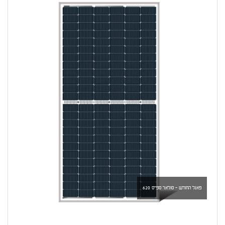
פאנל החודש - סולאר ספייס 620