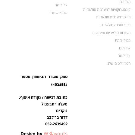
מצברים
צרו קשר
קונסטרוקציות למערכות סולאריות
שתפו אותנו!
חיווט למערכות סולאריות
בקרי טעינה סולאריים
מערכות סולאריות עצמאיות
ממירי מתח
אודותינו
צרו קשר
הפרוייקטים שלנו
מצברים לאופנועים ולטרקטורונים
ספק משרד הביטחון מספר
מוצרים לשעת חירום
11024884
צרו קשר
מוצרים חדשים
כתובת רכישה / נקודת איסוף:
מוצרים פופולריים
מעלה רחבעם 7
נוקדים
דרור בר לבב
052-2639492
W3layouts
Design by