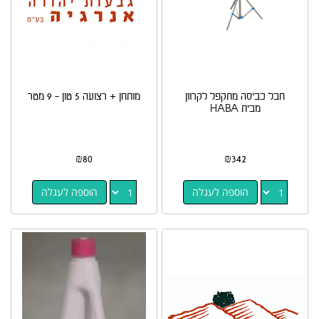
חבל כביסה מתקפל לקרוון
מותחן + רצועה 5 טון - 9 מטר
מבית HABA
₪
80
₪
342
הוספה לעגלה
הוספה לעגלה