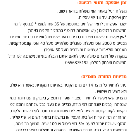
זמן אספקה ותנאי רכישה:
משלוח רגיל באתר הוא משלוח בדואר רשום.
זמן אספקה: עד 14 ימי עסקים.
ישנה אפשרות לדואר שליחים בתוספת של 35 שח למוצר* (בנוסף לדמי
המשלוח הרגילים ) (יש אפשרות להוסיף בתהליך הקניה באתר)
*אין אפשרות לשלוח מוצרים כבדים בדואר שליחים (מוצרים כבדים: ממירים
מכניים מ 3000 ואט ומעלה, פאנלים סולאריים מעל 40 ואט, קונסטרוקציות,
מערכות סולאריות עצמאיות ומצברים מעל 30 אמפר)
במקרה של מוצרים כאלה ניתן לתאם איתנו הובלה בעלות משתנה לפי גודל
המשלוח ומרחק בטלפון 0556875192
מדיניות החזרת מוצרים:
ניתן להחזיר כל מוצר 14 יום מיום הקניה באריזתו המקורית כאשר הוא שלם
ולא בוצע בו שימוש .
מוצרים שאי אפשר להחזיר : מצברי עופרת חומצה, בקבוקים עם חומר כימי
שנפתחו ,כבלים שנחתכו לפי מידה, כבלים עם נעלי כבל שנחתכו והוכנו לפי
בקשת לקוח, קונסטרוקציה לפאנלים שהוזמנה ונחתכה לפי בקשת הלקוח.
ההחזרה תהיה פיזית אל בית העסק או במשלוח בדואר רשום או ע"י שליח.
הכסף ששולם יוחזר למעט 5% דמי ביטול או 100 ש״ח, הנמוך מביניהם,
ובתוספת מה שגבתה חברת האשראי , במקרה והתשלום בוצע בכרטיס