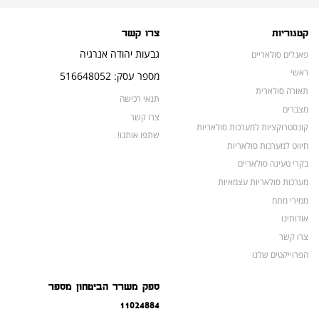
קטגוריות
צרו קשר
גבעות יהודה אנרגיה
פאנלים סולאריים
ראשי
מספר עסק: 516648052
תאורה סולארית
תנאי רכישה
מצברים
צרו קשר
קונסטרוקציות למערכות סולאריות
שתפו אותנו!
חיווט למערכות סולאריות
בקרי טעינה סולאריים
מערכות סולאריות עצמאיות
ממירי מתח
אודותינו
צרו קשר
הפרוייקטים שלנו
מצברים לאופנועים ולטרקטורונים
ספק משרד הביטחון מספר
מוצרים לשעת חירום
11024884
צרו קשר