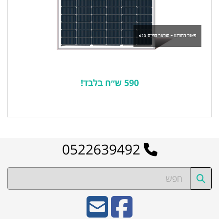
פאנל החודש - סולאר ספייס 620
590 ש״ח בלבד!
לרשימת המוצרים הפופולריים
0522639492