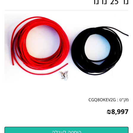
מ' 25 מ"מ
מק"ט :
CGQ8OKEV2G
₪
8,997