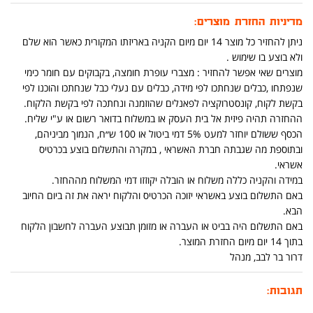
מדיניות החזרת מוצרים:
ניתן להחזיר כל מוצר 14 יום מיום הקניה באריזתו המקורית כאשר הוא שלם
ולא בוצע בו שימוש .
מוצרים שאי אפשר להחזיר : מצברי עופרת חומצה, בקבוקים עם חומר כימי
שנפתחו ,כבלים שנחתכו לפי מידה, כבלים עם נעלי כבל שנחתכו והוכנו לפי
בקשת לקוח, קונסטרוקציה לפאנלים שהוזמנה ונחתכה לפי בקשת הלקוח.
ההחזרה תהיה פיזית אל בית העסק או במשלוח בדואר רשום או ע"י שליח.
הכסף ששולם יוחזר למעט 5% דמי ביטול או 100 ש״ח, הנמוך מביניהם,
ובתוספת מה שגבתה חברת האשראי , במקרה והתשלום בוצע בכרטיס
אשראי.
במידה והקניה כללה משלוח או הובלה יקוזזו דמי המשלוח מההחזר.
באם התשלום בוצע באשראי יזוכה הכרטיס והלקוח יראה את זה ביום החיוב
הבא.
באם התשלום היה בביט או העברה או מזומן תבוצע העברה לחשבון הלקוח
בתוך 14 יום מיום החזרת המוצר.
דרור בר לבב, מנהל
תגובות: