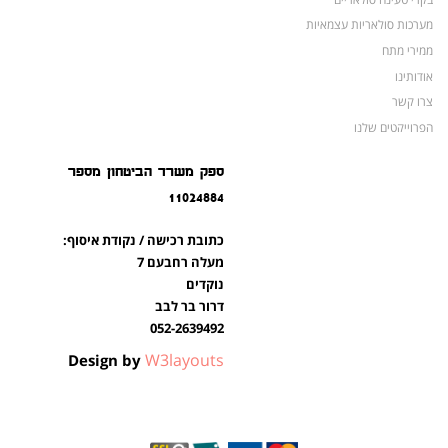
מערכות סולאריות עצמאיות
ממירי מתח
אודותינו
צרו קשר
הפרוייקטים שלנו
מצברים לאופנועים ולטרקטורונים
ספק משרד הביטחון מספר
מוצרים לשעת חירום
11024884
צרו קשר
מוצרים חדשים
כתובת רכישה / נקודת איסוף:
מוצרים פופולריים
מעלה רחבעם 7
נוקדים
דרור בר לבב
052-2639492
W3layouts
Design by