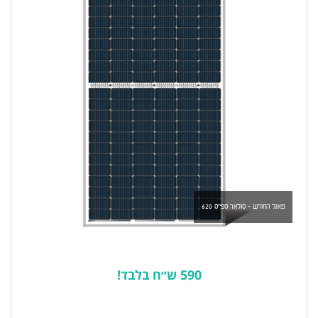
פאנל החודש - סולאר ספייס 620
590 ש״ח בלבד!
לרשימת המוצרים הפופולריים