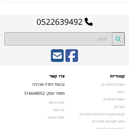
0522639492
קטגוריות
צרו קשר
גבעות יהודה אנרגיה
פאנלים סולאריים
ראשי
מספר עסק: 516648052
תאורה סולארית
תנאי רכישה
מצברים
צרו קשר
קונסטרוקציות למערכות סולאריות
שתפו אותנו!
חיווט למערכות סולאריות
בקרי טעינה סולאריים