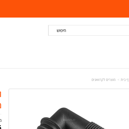
חיפוש
ף בית
מוצרים לקרוואנים
ח
מ
מ
6