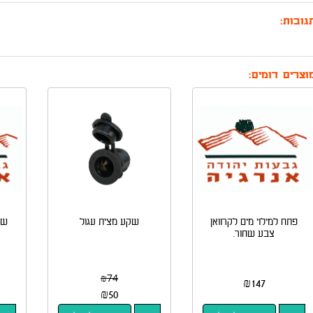
גובות:
וצרים דומים:
פתח למילוי מים לקרוואן
שקע מצית עגול
צבע שחור.
₪
74
₪
147
₪
50