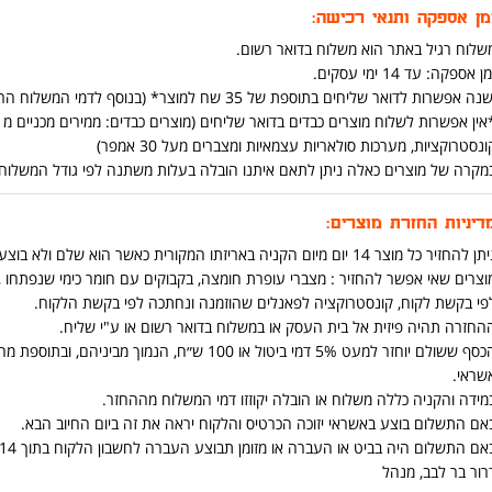
מן אספקה ותנאי רכישה:
שלוח רגיל באתר הוא משלוח בדואר רשום.
ן אספקה: עד 14 ימי עסקים.
נה אפשרות לדואר שליחים בתוספת של 35 שח למוצר* (בנוסף לדמי המשלוח הרגילים ) (יש אפשרות להוסיף בתהליך הקניה באתר)
ונסטרוקציות, מערכות סולאריות עצמאיות ומצברים מעל 30 אמפר)
מקרה של מוצרים כאלה ניתן לתאם איתנו הובלה בעלות משתנה לפי גודל המשלוח ומרחק בט
דיניות החזרת מוצרים:
ן להחזיר כל מוצר 14 יום מיום הקניה באריזתו המקורית כאשר הוא שלם ולא בוצע בו שימוש .
וצרים שאי אפשר להחזיר : מצברי עופרת חומצה, בקבוקים עם חומר כימי שנפתחו ,כ
פי בקשת לקוח, קונסטרוקציה לפאנלים שהוזמנה ונחתכה לפי בקשת הלקוח.
החזרה תהיה פיזית אל בית העסק או במשלוח בדואר רשום או ע"י שליח.
הכסף ששולם יוחזר למעט 5% דמי ביטול או 100 ש״ח
שראי.
מידה והקניה כללה משלוח או הובלה יקוזזו דמי המשלוח מההחזר.
אם התשלום בוצע באשראי יזוכה הכרטיס והלקוח יראה את זה ביום החיוב הבא.
אם התשלום היה בביט או העברה או מזומן תבוצע העברה לחשבון הלקוח בתוך 14 יום מיום החזרת המוצר.
רור בר לבב, מנהל