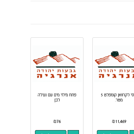
שסי לקרוואן קומפלט 5
פתח מילוי מים עם נעילה
מטר.
לבן
₪
76
₪
11,469