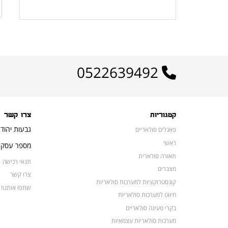
לרשימת המוצרים הפופולריים
0522639492
קטגוריות
צרו קשר
גבעות יהוד
פאנלים סולאריים
ראשי
מספר עסק: 16648052
תאורה סולארית
תנאי רכישה
מצברים
צרו קשר
קונסטרוקציות למערכות סולאריות
שתפו אותנו!
חיווט למערכות סולאריות
בקרי טעינה סולאריים
מערכות סולאריות עצמאיות