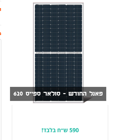
ת
מ
פאנל החודש - סולאר ספייס 620
590 ש״ח בלבד!