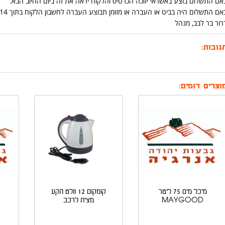
אם התשלום בוצע באשראי יזוכה הכרטיס והלקוח יראה את זה ביום החיוב הבא.
אם התשלום היה בביט או העברה או מזומן תבוצע העברה לחשבון הלקוח בתוך 14 יום מיום החזרת המוצר.
רור בר לבב, מנהל
גובות:
וצרים דומים:
מיכל מים 75 ליטר
קומקום 12 וולט תקע
MAYGOOD
מצית לרכב