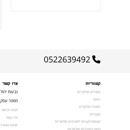
לרשימת המוצרים הפופולריים
0522639492
קטגוריות
צרו קשר
גבעות יהוד
פאנלים סולאריים
ראשי
מספר עסק: 16648052
תאורה סולארית
תנאי רכישה
מצברים
צרו קשר
קונסטרוקציות למערכות סולאריות
שתפו אותנו!
חיווט למערכות סולאריות