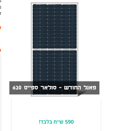
ב
ב
ד
ת
מ
פאנל החודש - סולאר ספייס 620
590 ש״ח בלבד!