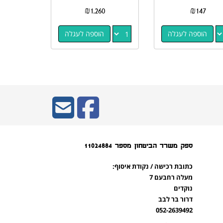
₪
1,260
₪
147
הוספה לעגלה
הוספה לעגלה
ספק משרד הביטחון מספר 11024884
כתובת רכישה / נקודת איסוף:
מעלה רחבעם 7
נוקדים
דרור בר לבב
052-2639492