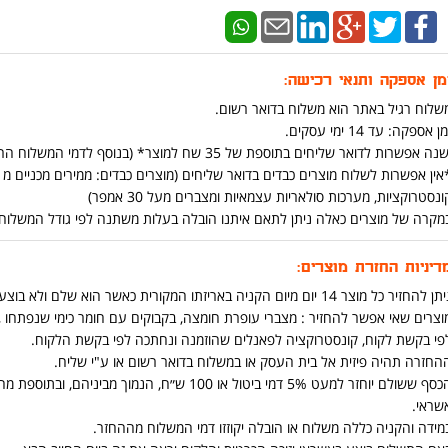
מן אספקה ותנאי רכישה:
שלוח רגיל באתר הוא משלוח בדואר רשום.
ן אספקה: עד 14 ימי עסקים.
נה אפשרות לדואר שליחים בתוספת של 35 שח למוצר* (בנוסף לדמי המשלוח הרגילים ) (יש אפשרות להוסיף בתהליך הקניה באתר)
ונסטרוקציות, מערכות סולאריות עצמאיות ומצברים מעל 30 אמפר)
מקרה של מוצרים כאלה ניתן לתאם איתנו הובלה בעלות משתנה לפי גודל המשלוח ומרחק בט
דיניות החזרת מוצרים:
ן להחזיר כל מוצר 14 יום מיום הקניה באריזתו המקורית כאשר הוא שלם ולא בוצע בו שימוש .
וצרים שאי אפשר להחזיר : מצברי עופרת חומצה, בקבוקים עם חומר כימי שנפתחו ,כ
פי בקשת לקוח, קונסטרוקציה לפאנלים שהוזמנה ונחתכה לפי בקשת הלקוח.
החזרה תהיה פיזית אל בית העסק או במשלוח בדואר רשום או ע"י שליח.
הכסף ששולם יוחזר למעט 5% דמי ביטול או 100 ש״ח
שראי.
מידה והקניה כללה משלוח או הובלה יקוזזו דמי המשלוח מההחזר.