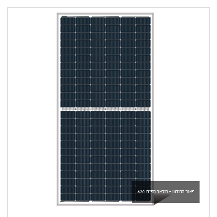
פאנל החודש - סולאר ספייס 620