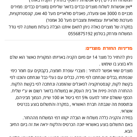
*אין אפשרות לשלוח מוצרים כבדים בדואר שליחים (מוצרים כבדים: ממירים
מכניים מ 3000 ואט ומעלה, פאנלים סולאריים מעל 40 ואט, קונסטרוקציות,
מערכות סולאריות עצמאיות ומצברים מעל 30 אמפר)
במקרה של מוצרים כאלה ניתן לתאם איתנו הובלה בעלות משתנה לפי גודל
המשלוח ומרחק בטלפון 0556875192
מדיניות החזרת מוצרים:
ניתן להחזיר כל מוצר 14 יום מיום הקניה באריזתו המקורית כאשר הוא שלם
ולא בוצע בו שימוש .
מוצרים שאי אפשר להחזיר : מצברי עופרת חומצה, בקבוקים עם חומר כימי
שנפתחו ,כבלים שנחתכו לפי מידה, כבלים עם נעלי כבל שנחתכו והוכנו לפי
בקשת לקוח, קונסטרוקציה לפאנלים שהוזמנה ונחתכה לפי בקשת הלקוח.
ההחזרה תהיה פיזית אל בית העסק או במשלוח בדואר רשום או ע"י שליח.
הכסף ששולם יוחזר למעט 5% דמי ביטול או 100 ש״ח, הנמוך מביניהם,
ובתוספת מה שגבתה חברת האשראי , במקרה והתשלום בוצע בכרטיס
אשראי.
במידה והקניה כללה משלוח או הובלה יקוזזו דמי המשלוח מההחזר.
באם התשלום בוצע באשראי יזוכה הכרטיס והלקוח יראה את זה ביום החיוב
הבא.