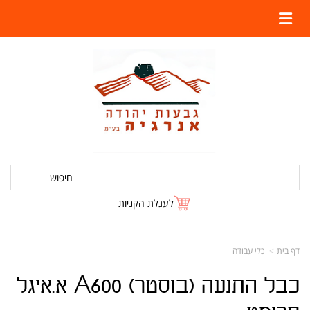
חיפוש
לעגלת הקניות
דף בית
כלי עבודה
כבל התנעה (בוסטר) A600 א.איגל