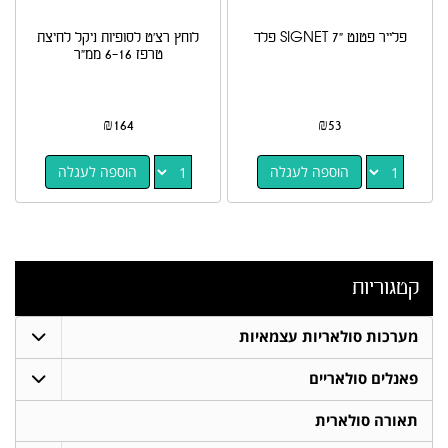
פלייר פטנט "7 SIGNET פלד
לוחץ רצ'ט לסופיות ניקל לחיצת
טרפז 6-16 ממ"ר
₪
164
₪
53
הוספה לעגלה
הוספה לעגלה
קטגוריות
מערכות סולאריות עצמאיות
פאנלים סולאריים
תאורה סולארית