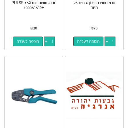
סרט משיכה ניילון 4 מ"מ 25
מברג שטוח PULSE 3.5X100
מטר
1000V VDE
₪
20
₪
73
הוספה לעגלה
הוספה לעגלה