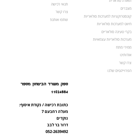
תאורה סולארית
תנאי רכישה
מצברים
צרו קשר
קונסטרוקציות למערכות סולאריות
שתפו אותנו!
חיווט למערכות סולאריות
בקרי טעינה סולאריים
מערכות סולאריות עצמאיות
ממירי מתח
אודותינו
צרו קשר
הפרוייקטים שלנו
מצברים לאופנועים ולטרקטורונים
ספק משרד הביטחון מספר
מוצרים לשעת חירום
11024884
צרו קשר
מוצרים חדשים
כתובת רכישה / נקודת איסוף:
מוצרים פופולריים
מעלה רחבעם 7
נוקדים
דרור בר לבב
052-2639492