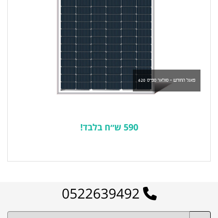
פאנל החודש - סולאר ספייס 620
590 ש״ח בלבד!
לרשימת המוצרים הפופולריים
0522639492