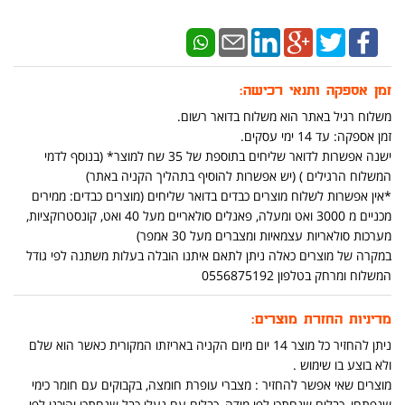
זמן אספקה ותנאי רכישה:
משלוח רגיל באתר הוא משלוח בדואר רשום.
זמן אספקה: עד 14 ימי עסקים.
ישנה אפשרות לדואר שליחים בתוספת של 35 שח למוצר* (בנוסף לדמי
המשלוח הרגילים ) (יש אפשרות להוסיף בתהליך הקניה באתר)
*אין אפשרות לשלוח מוצרים כבדים בדואר שליחים (מוצרים כבדים: ממירים
מכניים מ 3000 ואט ומעלה, פאנלים סולאריים מעל 40 ואט, קונסטרוקציות,
מערכות סולאריות עצמאיות ומצברים מעל 30 אמפר)
במקרה של מוצרים כאלה ניתן לתאם איתנו הובלה בעלות משתנה לפי גודל
המשלוח ומרחק בטלפון 0556875192
מדיניות החזרת מוצרים:
ניתן להחזיר כל מוצר 14 יום מיום הקניה באריזתו המקורית כאשר הוא שלם
ולא בוצע בו שימוש .
מוצרים שאי אפשר להחזיר : מצברי עופרת חומצה, בקבוקים עם חומר כימי
שנפתחו ,כבלים שנחתכו לפי מידה, כבלים עם נעלי כבל שנחתכו והוכנו לפי