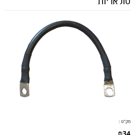
סולאריות
מק"ט :
₪
34