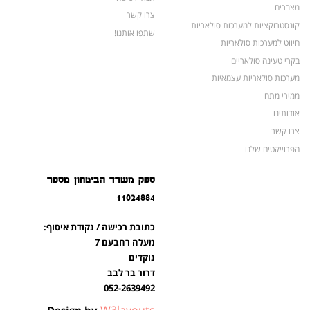
מצברים
צרו קשר
קונסטרוקציות למערכות סולאריות
שתפו אותנו!
חיווט למערכות סולאריות
בקרי טעינה סולאריים
מערכות סולאריות עצמאיות
ממירי מתח
אודותינו
צרו קשר
הפרוייקטים שלנו
מצברים לאופנועים ולטרקטורונים
ספק משרד הביטחון מספר
מוצרים לשעת חירום
11024884
צרו קשר
מוצרים חדשים
כתובת רכישה / נקודת איסוף:
מוצרים פופולריים
מעלה רחבעם 7
נוקדים
דרור בר לבב
052-2639492
W3layouts
Design by