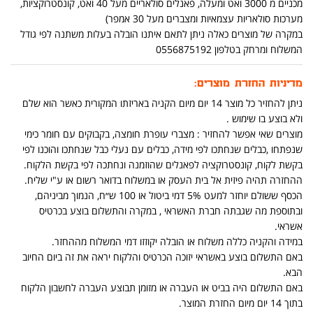
מכניים מ 3000 ואט ומעלה, פאנלים סולאריים מעל 40 ואט, קונסטרוקציות,
מערכות סולאריות עצמאיות ומצברים מעל 30 אמפר)
במקרה של מוצרים כאלה ניתן לתאם איתנו הובלה בעלות משתנה לפי גודל
המשלוח ומרחק בטלפון 0556875192
מדיניות החזרת מוצרים:
ניתן להחזיר כל מוצר 14 יום מיום הקניה באריזתו המקורית כאשר הוא שלם
ולא בוצע בו שימוש .
מוצרים שאי אפשר להחזיר : מצברי עופרת חומצה, בקבוקים עם חומר כימי
שנפתחו ,כבלים שנחתכו לפי מידה, כבלים עם נעלי כבל שנחתכו והוכנו לפי
בקשת לקוח, קונסטרוקציה לפאנלים שהוזמנה ונחתכה לפי בקשת הלקוח.
ההחזרה תהיה פיזית אל בית העסק או במשלוח בדואר רשום או ע"י שליח.
הכסף ששולם יוחזר למעט 5% דמי ביטול או 100 ש״ח, הנמוך מביניהם,
ובתוספת מה שגבתה חברת האשראי , במקרה והתשלום בוצע בכרטיס
אשראי.
במידה והקניה כללה משלוח או הובלה יקוזזו דמי המשלוח מההחזר.
באם התשלום בוצע באשראי יזוכה הכרטיס והלקוח יראה את זה ביום החיוב
הבא.
באם התשלום היה בביט או העברה או מזומן תבוצע העברה לחשבון הלקוח
בתוך 14 יום מיום החזרת המוצר.