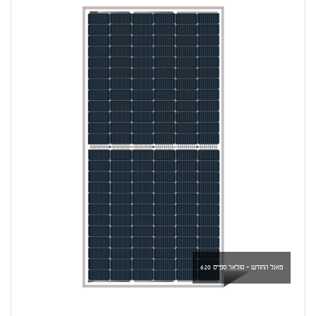
פאנל החודש - סולאר ספייס 620