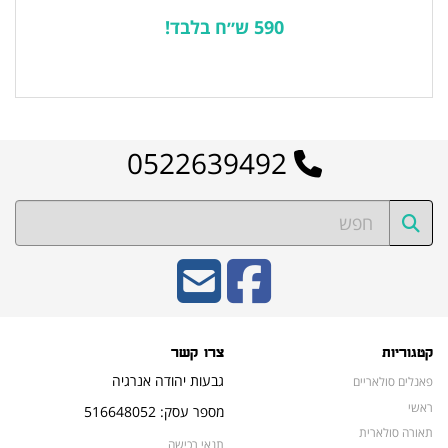
590 ש״ח בלבד!
לרשימת המוצרים הפופולריים
0522639492
קטגוריות
צרו קשר
גבעות יהודה אנרגיה
פאנלים סולאריים
ראשי
מספר עסק: 516648052
תאורה סולארית
תנאי רכישה