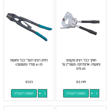
חותך כבל רצ'ט מקצועי
לוחץ רצ'ט לנעלי כבל נחושת
נחושת/ אלומיניום/ משוריין עד
6-25 ממ"ר (משושה)
65 מ"מ
₪
223
₪
2,199
הוספה לעגלה
הוספה לעגלה