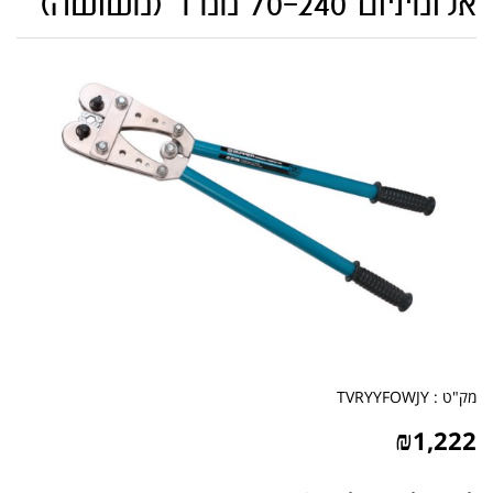
אלומיניום 70-240 ממ"ר (משושה)
מק"ט :
TVRYYFOWJY
₪
1,222