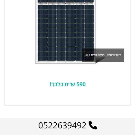
פאנל החודש - סולאר ספייס 620
590 ש״ח בלבד!
לרשימת המוצרים הפופולריים
0522639492