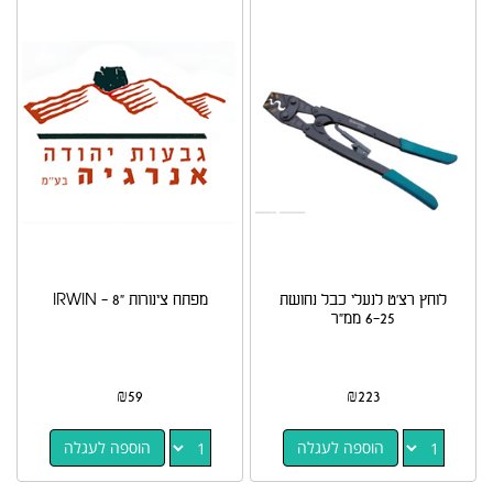
לוחץ רצ'ט לנעלי כבל נחושת
מפתח צינורות "8 - IRWIN
6-25 ממ"ר
₪
59
₪
223
הוספה לעגלה
הוספה לעגלה