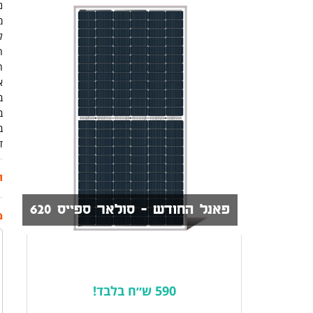
נית
מ
ל
ה
א
ב
ב
ב
ד
ת
פאנל החודש - סולאר ספייס 620
מ
590 ש״ח בלבד!