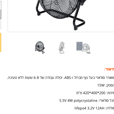
יאור:
וורר סולארי בעל גוף מברזל ו-ABS. יכולת עבודה של 6-8 שעות ללא טעינה.
ספק: 15W
ות: 200*400*420 מ"מ
ל סולארי: 5.5V 4W polycrystaline
לה: lifepo4 3.2V 12AH