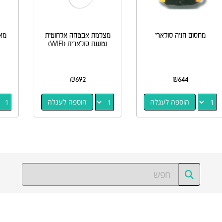
מחסום חניה סולארי
מצלמת אבטחה אלחוטית
מאו
נטענת סולארית (WIFI)
₪
692
₪
644
הוספה לעגלה
הוספה לעגלה