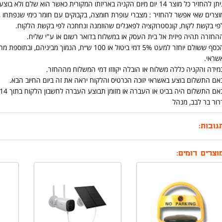
ן להחזיר כל מוצר 14 יום מיום הקניה באריזתו המקורית כאשר הוא שלם ולא בוצע בו שימוש .
וצרים שאי אפשר להחזיר : מצברי עופרת חומצה, בקבוקים עם חומר כימי שנפתחו ,כ
פי בקשת לקוח, קונסטרוקציה לפאנלים שהוזמנה ונחתכה לפי בקשת הלקוח.
החזרה תהיה פיזית אל בית העסק או במשלוח בדואר רשום או ע"י שליח.
הכסף ששולם יוחזר למעט 5% דמי ביטול או 100 ש״ח
שראי.
מידה והקניה כללה משלוח או הובלה יקוזזו דמי המשלוח מההחזר.
אם התשלום בוצע באשראי יזוכה הכרטיס והלקוח יראה את זה ביום החיוב הבא.
אם התשלום היה בביט או העברה או מזומן תבוצע העברה לחשבון הלקוח בתוך 14 יום מיום החזרת המוצר.
רור בר לבב, מנהל
גובות:
וצרים דומים: