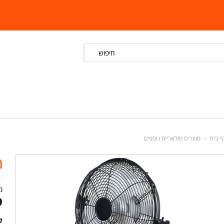
חיפוש
ף בית
מוצרים סולאריים נוספים
מ
מ
9
לד