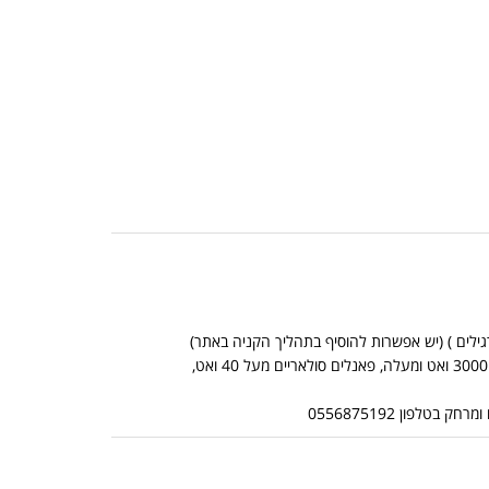
*אין אפשרות לשלוח מוצרים כבדים בדואר שליחים (מוצרים כבדים: ממירים מכניים מ 3000 ואט ומעלה, פאנלים סולאריים מעל 40 ואט,
לפון 0556875192