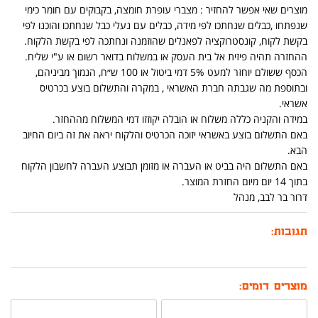
מוצרים שאי אפשר להחזיר : מצברי עופרת חומצה, בקבוקים עם חומר כימי
שנפתחו ,כבלים שנחתכו לפי מידה, כבלים עם נעלי כבל שנחתכו והוכנו לפי
בקשת לקוח, קונסטרוקציה לפאנלים שהוזמנה ונחתכה לפי בקשת הלקוח.
ההחזרה תהיה פיזית אל בית העסק או במשלוח בדואר רשום או ע"י שליח.
הכסף ששולם יוחזר למעט 5% דמי ביטול או 100 ש״ח, הנמוך מביניהם,
ובתוספת מה שגבתה חברת האשראי , במקרה והתשלום בוצע בכרטיס
אשראי.
במידה והקניה כללה משלוח או הובלה יקוזזו דמי המשלוח מההחזר.
באם התשלום בוצע באשראי יזוכה הכרטיס והלקוח יראה את זה ביום החיוב
הבא.
באם התשלום היה בביט או העברה או מזומן תבוצע העברה לחשבון הלקוח
בתוך 14 יום מיום החזרת המוצר.
דרור בר לבב, מנהל
תגובות:
מוצרים דומים: