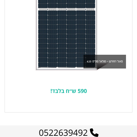
פאנל החודש - סולאר ספייס 620
590 ש״ח בלבד!
לרשימת המוצרים הפופולריים
0522639492