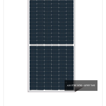
פאנל החודש - סולאר ספייס 620