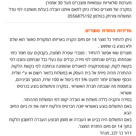
מערכות סולאריות עצמאיות ומצברים מעל 30 אמפר)
במקרה של מוצרים כאלה ניתן לתאם איתנו הובלה בעלות משתנה לפי גודל
המשלוח ומרחק בטלפון 0556875192
מדיניות החזרת מוצרים:
ניתן להחזיר כל מוצר 14 יום מיום הקניה באריזתו המקורית כאשר הוא שלם
ולא בוצע בו שימוש .
מוצרים שאי אפשר להחזיר : מצברי עופרת חומצה, בקבוקים עם חומר כימי
שנפתחו ,כבלים שנחתכו לפי מידה, כבלים עם נעלי כבל שנחתכו והוכנו לפי
בקשת לקוח, קונסטרוקציה לפאנלים שהוזמנה ונחתכה לפי בקשת הלקוח.
ההחזרה תהיה פיזית אל בית העסק או במשלוח בדואר רשום או ע"י שליח.
הכסף ששולם יוחזר למעט 5% דמי ביטול או 100 ש״ח, הנמוך מביניהם,
ובתוספת מה שגבתה חברת האשראי , במקרה והתשלום בוצע בכרטיס
אשראי.
במידה והקניה כללה משלוח או הובלה יקוזזו דמי המשלוח מההחזר.
באם התשלום בוצע באשראי יזוכה הכרטיס והלקוח יראה את זה ביום החיוב
הבא.
באם התשלום היה בביט או העברה או מזומן תבוצע העברה לחשבון הלקוח
בתוך 14 יום מיום החזרת המוצר.
דרור בר לבב, מנהל