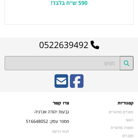
590 ש״ח בלבד!
לרשימת המוצרים הפופולריים
0522639492
קטגוריות
צרו קשר
גבעות יהודה אנרגיה
פאנלים סולאריים
ראשי
מספר עסק: 516648052
תאורה סולארית
תנאי רכישה
מצברים