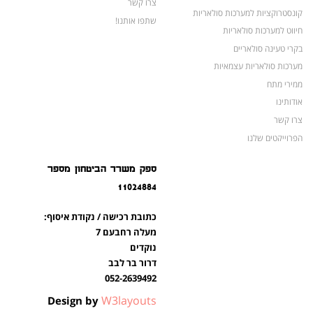
צרו קשר
קונסטרוקציות למערכות סולאריות
שתפו אותנו!
חיווט למערכות סולאריות
בקרי טעינה סולאריים
מערכות סולאריות עצמאיות
ממירי מתח
אודותינו
צרו קשר
הפרוייקטים שלנו
מצברים לאופנועים ולטרקטורונים
ספק משרד הביטחון מספר
מוצרים לשעת חירום
11024884
צרו קשר
מוצרים חדשים
כתובת רכישה / נקודת איסוף:
מוצרים פופולריים
מעלה רחבעם 7
נוקדים
דרור בר לבב
052-2639492
W3layouts
Design by