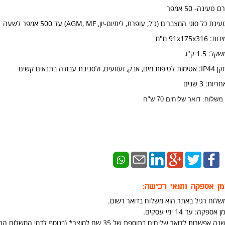
ם טעינה- 50 אמפר
ינת כל סוגי המצברים (ג'ל, עופרת, ליתיום-יון, AGM, MF) עד 500 אמפר לשעה
ות: 91x175x316 מ"מ
שקל: 1.5 ק"ג
אטימות לטיפות מים, אבק, זעזועים, ולסביבת עבודה בתנאים קשים
ריות: 3 שנים
 משלוח: דואר שליחים 70 ש"ח
למפרט טכני מאתר היצרן
מן אספקה ותנאי רכישה:
שלוח רגיל באתר הוא משלוח בדואר רשום.
ן אספקה: עד 14 ימי עסקים.
נה אפשרות לדואר שליחים בתוספת של 35 שח למוצר* (בנוסף לדמי המשלוח הרגילים ) (יש אפשרות להוסיף בתהליך הקניה באתר)