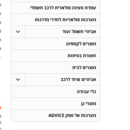
זר
עמדת טעינה סולארית לרכב חשמלי
טע
מערכות סולאריות לחדרי מדרגות
מיד
​מ
אביזרי חשמל ועוד
​​תקן IP44: 
מוצרים לקמפינג
אח
תאורת בטיחות
-
​
מוצרים לבית
אביזרים וציוד לרכב
כלי עבודה
מוצרי גן
ז
מערכות אל פסק ADVICE
מ
זמ
יש