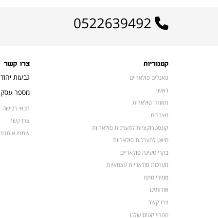
0522639492
קטגוריות
צרו קשר
גבעות יהוד
פאנלים סולאריים
ראשי
מספר עסק: 16648052
תאורה סולארית
תנאי רכישה
מצברים
צרו קשר
קונסטרוקציות למערכות סולאריות
שתפו אותנו!
חיווט למערכות סולאריות
בקרי טעינה סולאריים
מערכות סולאריות עצמאיות
ממירי מתח
אודותינו
צרו קשר
הפרוייקטים שלנו