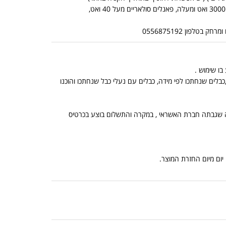
*אין אפשרות לשלוח מוצרים כבדים בדואר שליחים (מוצרים כבדים: ממירים מכניים מ 3000 ואט ומעלה, פאנלים סולאריים מעל 40 ואט,
לפון 0556875192
בלים שנחתכו לפי מידה, כבלים עם נעלי כבל שנחתכו והוכנו
, הנמוך מביניהם, ובתוספת מה שגבתה חברת האשראי , במקרה והתשלום בוצע בכרטיס