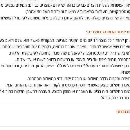
ונסטרוקציות, מערכות סולאריות עצמאיות ומצברים מעל 30 אמפר)
מקרה של מוצרים כאלה ניתן לתאם איתנו הובלה בעלות משתנה לפי גודל המשלוח ומרחק בט
דיניות החזרת מוצרים:
ן להחזיר כל מוצר 14 יום מיום הקניה באריזתו המקורית כאשר הוא שלם ולא בוצע בו שימוש .
וצרים שאי אפשר להחזיר : מצברי עופרת חומצה, בקבוקים עם חומר כימי שנפתחו ,כ
פי בקשת לקוח, קונסטרוקציה לפאנלים שהוזמנה ונחתכה לפי בקשת הלקוח.
החזרה תהיה פיזית אל בית העסק או במשלוח בדואר רשום או ע"י שליח.
הכסף ששולם יוחזר למעט 5% דמי ביטול או 100 ש״ח
שראי.
מידה והקניה כללה משלוח או הובלה יקוזזו דמי המשלוח מההחזר.
אם התשלום בוצע באשראי יזוכה הכרטיס והלקוח יראה את זה ביום החיוב הבא.
אם התשלום היה בביט או העברה או מזומן תבוצע העברה לחשבון הלקוח בתוך 14 יום מיום החזרת המוצר.
רור בר לבב, מנהל
גובות: