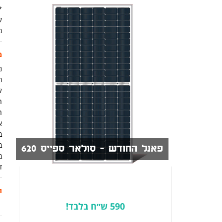
ק
ב
מ
נית
מ
ל
ה
א
ב
ב
פאנל החודש - סולאר ספייס 620
ב
ד
ת
590 ש״ח בלבד!