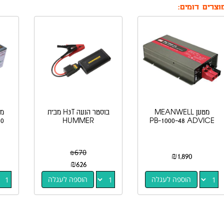
וצרים דומים:
מטען MEANWELL
בוסטר הנעה H3T מבית
PB-1000-48 ADVICE
HUMMER
60 אמפר NG
₪
670
₪
1,890
₪
626
הוספה לעגלה
הוספה לעגלה