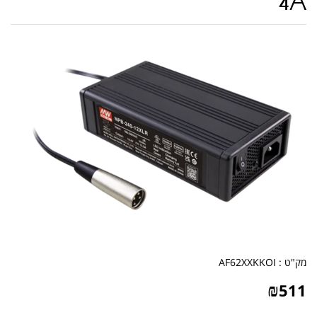
4A
מק"ט :
AF62XXKKOI
₪
511