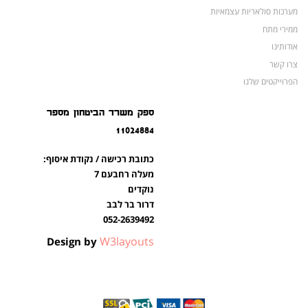
מערכות סולאריות עצמאיות
ממירי מתח
אודותינו
צרו קשר
הפרוייקטים שלנו
מצברים לאופנועים ולטרקטורונים
ספק משרד הביטחון מספר
מוצרים לשעת חירום
11024884
צרו קשר
מוצרים חדשים
כתובת רכישה / נקודת איסוף:
מוצרים פופולריים
מעלה רחבעם 7
נוקדים
דרור בר לבב
052-2639492
W3layouts
Design by