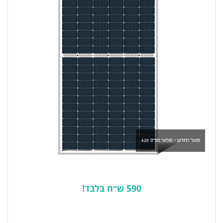
פאנל החודש - סולאר ספייס 620
590 ש״ח בלבד!
לרשימת המוצרים הפופולריים