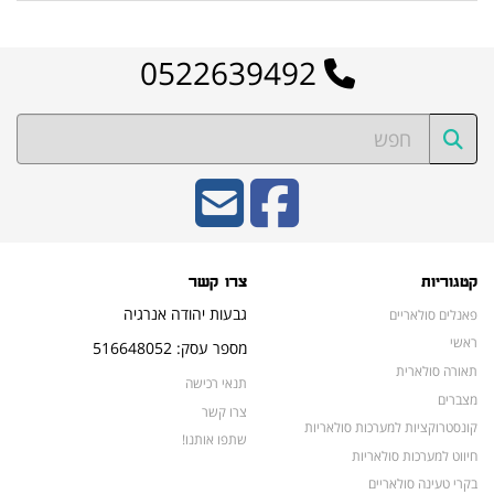
0522639492
קטגוריות
צרו קשר
גבעות יהודה אנרגיה
פאנלים סולאריים
ראשי
מספר עסק: 516648052
תאורה סולארית
תנאי רכישה
מצברים
צרו קשר
קונסטרוקציות למערכות סולאריות
שתפו אותנו!
חיווט למערכות סולאריות
בקרי טעינה סולאריים