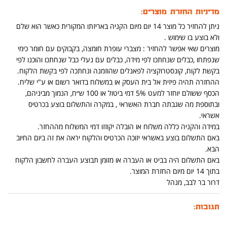
מדיניות החזרת מוצרים:
ניתן להחזיר כל מוצר 14 יום מיום הקניה באריזתו המקורית כאשר הוא שלם
ולא בוצע בו שימוש .
מוצרים שאי אפשר להחזיר : מצברי עופרת חומצה, בקבוקים עם חומר כימי
שנפתחו ,כבלים שנחתכו לפי מידה, כבלים עם נעלי כבל שנחתכו והוכנו לפי
בקשת לקוח, קונסטרוקציה לפאנלים שהוזמנה ונחתכה לפי בקשת הלקוח.
ההחזרה תהיה פיזית אל בית העסק או במשלוח בדואר רשום או ע"י שליח.
הכסף ששולם יוחזר למעט 5% דמי ביטול או 100 ש״ח, הנמוך מביניהם,
ובתוספת מה שגבתה חברת האשראי , במקרה והתשלום בוצע בכרטיס
אשראי.
במידה והקניה כללה משלוח או הובלה יקוזזו דמי המשלוח מההחזר.
באם התשלום בוצע באשראי יזוכה הכרטיס והלקוח יראה את זה ביום החיוב
הבא.
באם התשלום היה בביט או העברה או מזומן תבוצע העברה לחשבון הלקוח
בתוך 14 יום מיום החזרת המוצר.
דרור בר לבב, מנהל
תגובות: