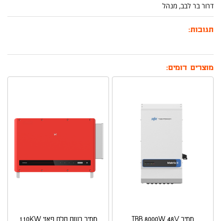
דרור בר לבב, מנהל
תגובות:
מוצרים דומים:
ממיר TBB 8000W 48V
ממיר רשת תלת פאזי 110KW