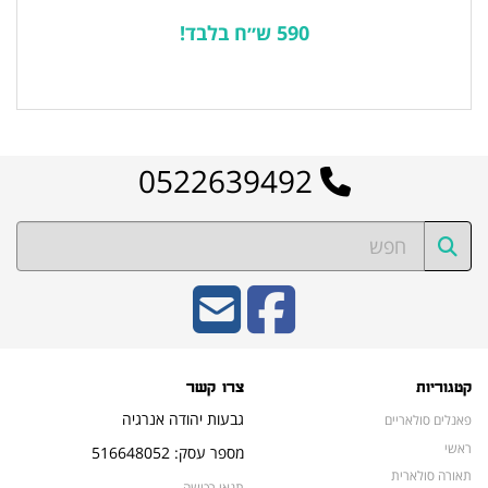
590 ש״ח בלבד!
לרשימת המוצרים הפופולריים
0522639492
קטגוריות
צרו קשר
גבעות יהודה אנרגיה
פאנלים סולאריים
ראשי
מספר עסק: 516648052
תאורה סולארית
תנאי רכישה