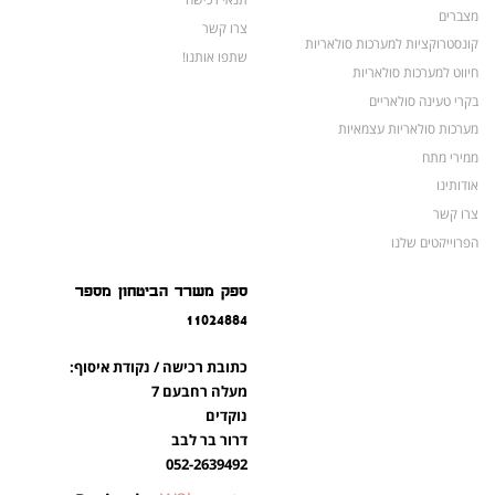
מצברים
צרו קשר
קונסטרוקציות למערכות סולאריות
שתפו אותנו!
חיווט למערכות סולאריות
בקרי טעינה סולאריים
מערכות סולאריות עצמאיות
ממירי מתח
אודותינו
צרו קשר
הפרוייקטים שלנו
מצברים לאופנועים ולטרקטורונים
ספק משרד הביטחון מספר
מוצרים לשעת חירום
11024884
צרו קשר
מוצרים חדשים
כתובת רכישה / נקודת איסוף:
מוצרים פופולריים
מעלה רחבעם 7
נוקדים
דרור בר לבב
052-2639492