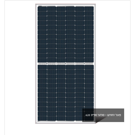
פאנל החודש - סולאר ספייס 620