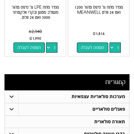
ממיר מתח גל סינוס טהור 1200
ממיר מתח LPE גל סינוס טהור
ואט 24 וולט MEANWELL
משולב מטען ובקר! אלקטרוני
3000 ואט 24 וולט...
₪
2,940
₪
1,816
₪
1,990
הוספה לעגלה
הוספה לעגלה
קטגוריות
מערכות סולאריות עצמאיות
פאנלים סולאריים
תאורה סולארית
בקרי טעינה סולאריים