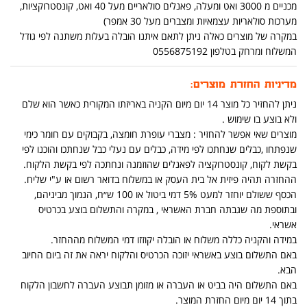
מכניים מ 3000 ואט ומעלה, פאנלים סולאריים מעל 40 ואט, קונסטרוקציות,
מערכות סולאריות עצמאיות ומצברים מעל 30 אמפר)
במקרה של מוצרים כאלה ניתן לתאם איתנו הובלה בעלות משתנה לפי גודל
המשלוח ומרחק בטלפון 0556875192
מדיניות החזרת מוצרים:
ניתן להחזיר כל מוצר 14 יום מיום הקניה באריזתו המקורית כאשר הוא שלם
ולא בוצע בו שימוש .
מוצרים שאי אפשר להחזיר : מצברי עופרת חומצה, בקבוקים עם חומר כימי
שנפתחו ,כבלים שנחתכו לפי מידה, כבלים עם נעלי כבל שנחתכו והוכנו לפי
בקשת לקוח, קונסטרוקציה לפאנלים שהוזמנה ונחתכה לפי בקשת הלקוח.
ההחזרה תהיה פיזית אל בית העסק או במשלוח בדואר רשום או ע"י שליח.
הכסף ששולם יוחזר למעט 5% דמי ביטול או 100 ש״ח, הנמוך מביניהם,
ובתוספת מה שגבתה חברת האשראי , במקרה והתשלום בוצע בכרטיס
אשראי.
במידה והקניה כללה משלוח או הובלה יקוזזו דמי המשלוח מההחזר.
באם התשלום בוצע באשראי יזוכה הכרטיס והלקוח יראה את זה ביום החיוב
הבא.
באם התשלום היה בביט או העברה או מזומן תבוצע העברה לחשבון הלקוח
בתוך 14 יום מיום החזרת המוצר.