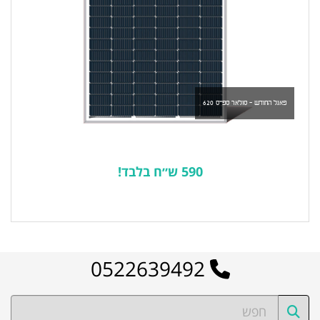
פאנל החודש - סולאר ספייס 620
590 ש״ח בלבד!
לרשימת המוצרים הפופולריים
0522639492