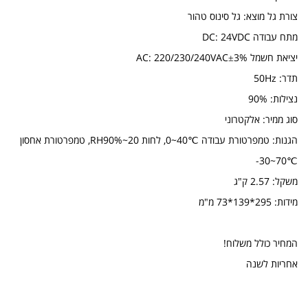
צורת גל מוצא: גל סינוס טהור
מתח עבודה DC: 24VDC
יציאת חשמל AC: 220/230/240VAC±3%
תדר: 50Hz
נצילות: 90%
סוג ממיר: אלקטרוני
הגנות: טמפרטורת עבודה ℃40~0, לחות RH90%~20, טמפרטורת אחסון
℃70~30-
משקל: 2.57 ק"ג
מידות: 295*139*73 מ"מ
המחיר כולל משלוח!
אחריות לשנה