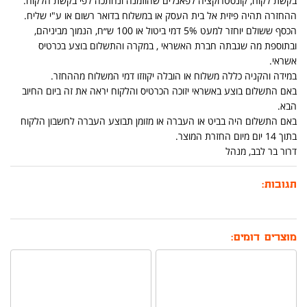
בקשת לקוח, קונסטרוקציה לפאנלים שהוזמנה ונחתכה לפי בקשת הלקוח.
ההחזרה תהיה פיזית אל בית העסק או במשלוח בדואר רשום או ע"י שליח.
הכסף ששולם יוחזר למעט 5% דמי ביטול או 100 ש״ח, הנמוך מביניהם,
ובתוספת מה שגבתה חברת האשראי , במקרה והתשלום בוצע בכרטיס
אשראי.
במידה והקניה כללה משלוח או הובלה יקוזזו דמי המשלוח מההחזר.
באם התשלום בוצע באשראי יזוכה הכרטיס והלקוח יראה את זה ביום החיוב
הבא.
באם התשלום היה בביט או העברה או מזומן תבוצע העברה לחשבון הלקוח
בתוך 14 יום מיום החזרת המוצר.
דרור בר לבב, מנהל
תגובות:
מוצרים דומים: