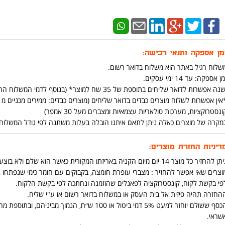
מן אספקה ותנאי רכישה:
שלוח רגיל באתר הוא משלוח בדואר רשום.
ן אספקה: עד 14 ימי עסקים.
נה אפשרות לדואר שליחים בתוספת של 35 שח למוצר* (בנוסף לדמי המשלוח הרגילים ) (יש אפשרות להוסיף בתהליך הקניה באתר)
ונסטרוקציות, מערכות סולאריות עצמאיות ומצברים מעל 30 אמפר)
מקרה של מוצרים כאלה ניתן לתאם איתנו הובלה בעלות משתנה לפי גודל המשלוח ומרחק בט
דיניות החזרת מוצרים:
ן להחזיר כל מוצר 14 יום מיום הקניה באריזתו המקורית כאשר הוא שלם ולא בוצע בו שימוש .
וצרים שאי אפשר להחזיר : מצברי עופרת חומצה, בקבוקים עם חומר כימי שנפתחו ,כ
פי בקשת לקוח, קונסטרוקציה לפאנלים שהוזמנה ונחתכה לפי בקשת הלקוח.
החזרה תהיה פיזית אל בית העסק או במשלוח בדואר רשום או ע"י שליח.
הכסף ששולם יוחזר למעט 5% דמי ביטול או 100 ש״ח
שראי.