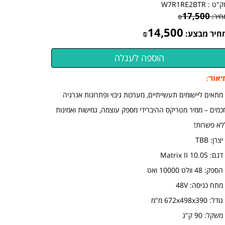
ק"ט :
W7R1RE2BTR
17,500
חיר:
₪
14,500
חיר מבצע:
₪
יאור:
 מתאים ליישומים תעשייתיים, מערכות גיבוי ופתרונות אנרגיה
כמים – ממיר מטריקס ההיברידי מספק עוצמה, גמישות ואמינות
לא פשרות!
יצרן: TBB
גם: Matrix II 10.0S
ספק: 48 וולט 10000 ואט
מתח כניסה: 48V
ודל: 672x498x390 מ"מ
משקל: 90 ק"ג