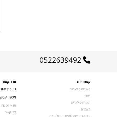
0522639492
קטגוריות
צרו קשר
גבעות יהוד
פאנלים סולאריים
ראשי
מספר עסק: 16648052
תאורה סולארית
תנאי רכישה
מצברים
צרו קשר
קונסטרוקציות למערכות סולאריות