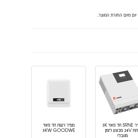
ממיר SRNE חד פאזי 3K
ממיר רשת חד פאזי
מתח 24V מבצע לזמן
5KW GOODWE
מוגבל!