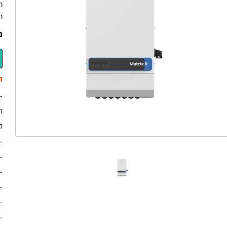
מ
מ
מ
ת
-
ח
ל
- 
- ד
- ה
- 
- ג
- 