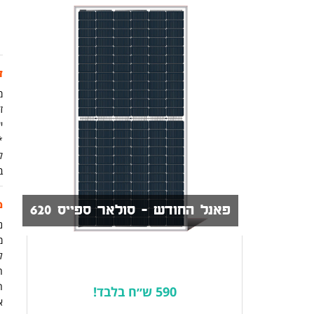
ז
מ
זמ
יש
ק
ב
מ
פאנל החודש - סולאר ספייס 620
נית
מ
ל
ה
590 ש״ח בלבד!
א