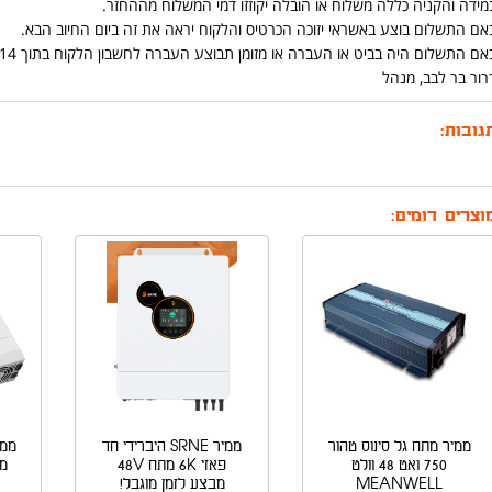
מידה והקניה כללה משלוח או הובלה יקוזזו דמי המשלוח מההחזר.
אם התשלום בוצע באשראי יזוכה הכרטיס והלקוח יראה את זה ביום החיוב הבא.
אם התשלום היה בביט או העברה או מזומן תבוצע העברה לחשבון הלקוח בתוך 14 יום מיום החזרת המוצר.
רור בר לבב, מנהל
גובות:
וצרים דומים:
ממיר מתח גל סינוס טהור
ממיר SRNE היברידי חד
750 ואט 48 וולט
פאזי 6K מתח 48V
MEANWELL
מבצע לזמן מוגבל!