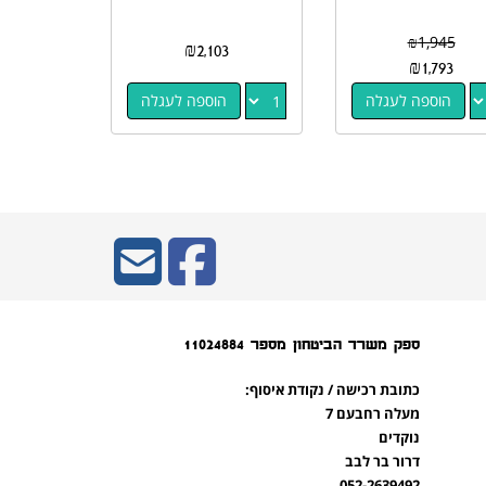
₪
1,945
₪
2,103
₪
1,793
הוספה לעגלה
הוספה לעגלה
ספק משרד הביטחון מספר 11024884
כתובת רכישה / נקודת איסוף:
מעלה רחבעם 7
נוקדים
דרור בר לבב
052-2639492