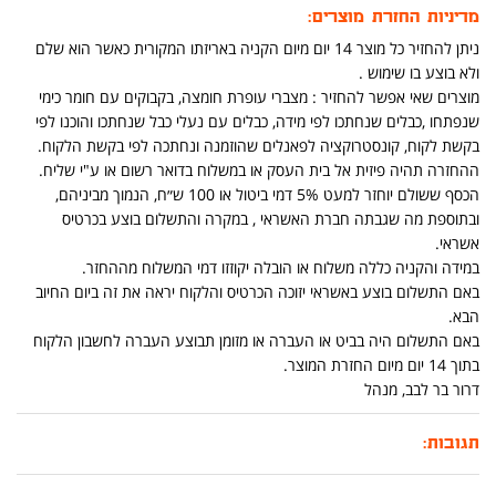
מדיניות החזרת מוצרים:
ניתן להחזיר כל מוצר 14 יום מיום הקניה באריזתו המקורית כאשר הוא שלם
ולא בוצע בו שימוש .
מוצרים שאי אפשר להחזיר : מצברי עופרת חומצה, בקבוקים עם חומר כימי
שנפתחו ,כבלים שנחתכו לפי מידה, כבלים עם נעלי כבל שנחתכו והוכנו לפי
בקשת לקוח, קונסטרוקציה לפאנלים שהוזמנה ונחתכה לפי בקשת הלקוח.
ההחזרה תהיה פיזית אל בית העסק או במשלוח בדואר רשום או ע"י שליח.
הכסף ששולם יוחזר למעט 5% דמי ביטול או 100 ש״ח, הנמוך מביניהם,
ובתוספת מה שגבתה חברת האשראי , במקרה והתשלום בוצע בכרטיס
אשראי.
במידה והקניה כללה משלוח או הובלה יקוזזו דמי המשלוח מההחזר.
באם התשלום בוצע באשראי יזוכה הכרטיס והלקוח יראה את זה ביום החיוב
הבא.
באם התשלום היה בביט או העברה או מזומן תבוצע העברה לחשבון הלקוח
בתוך 14 יום מיום החזרת המוצר.
דרור בר לבב, מנהל
תגובות: