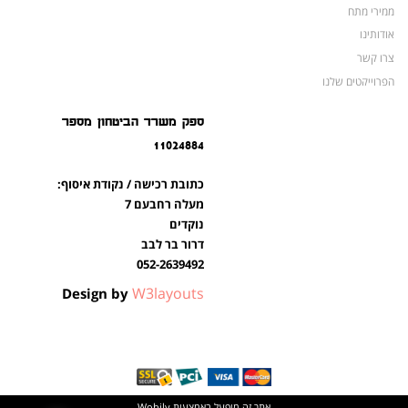
ממירי מתח
אודותינו
צרו קשר
הפרוייקטים שלנו
מצברים לאופנועים ולטרקטורונים
ספק משרד הביטחון מספר
מוצרים לשעת חירום
11024884
צרו קשר
מוצרים חדשים
כתובת רכישה / נקודת איסוף:
מוצרים פופולריים
מעלה רחבעם 7
נוקדים
דרור בר לבב
052-2639492
W3layouts
Design by
אתר זה מופעל באמצעות
Wobily