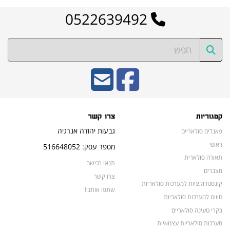
0522639492
קטגוריות
צרו קשר
גבעות יהודה אנרגיה
פאנלים סולאריים
ראשי
מספר עסק: 516648052
תאורה סולארית
תנאי רכישה
מצברים
צרו קשר
קונסטרוקציות למערכות סולאריות
שתפו אותנו!
חיווט למערכות סולאריות
בקרי טעינה סולאריים
מערכות סולאריות עצמאיות