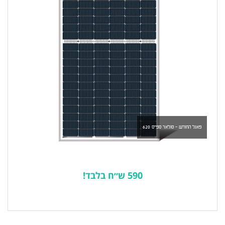
פאנל החודש - סולאר ספייס 620
590 ש״ח בלבד!
לרשימת המוצרים הפופולריים