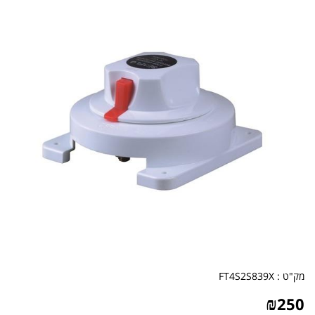
מק"ט :
FT4S2S839X
₪
250