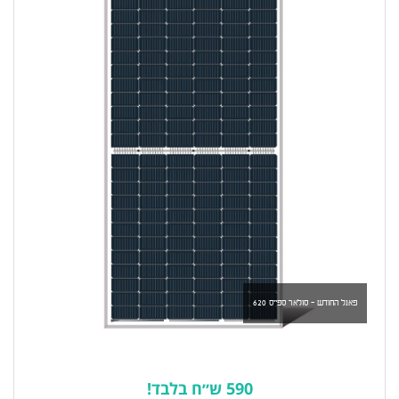
פאנל החודש - סולאר ספייס 620
590 ש״ח בלבד!