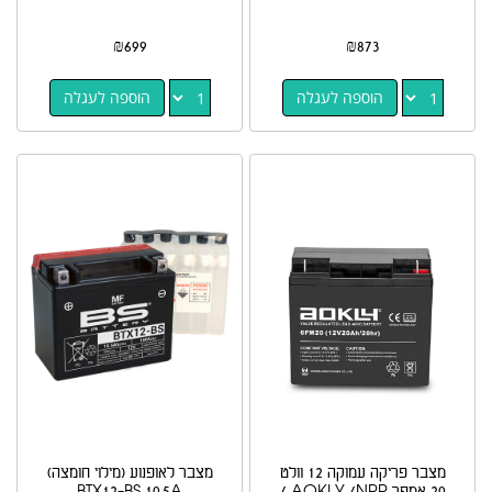
₪
699
₪
873
הוספה לעגלה
הוספה לעגלה
מצבר פריקה עמוקה 12 וולט
מצבר לאופנוע (מילוי חומצה)
20 אמפר AOKLY /NPP /
BTX12-BS 10.5A