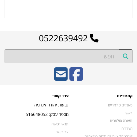
לרשימת המוצרים הפופולריים
0522639492
קטגוריות
צרו קשר
גבעות יהודה אנרגיה
פאנלים סולאריים
ראשי
מספר עסק: 516648052
תאורה סולארית
תנאי רכישה
מצברים
צרו קשר
קונסטרוקציות למערכות סולאריות