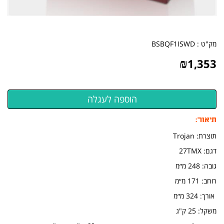
מק"ט :
BSBQF1ISWD
₪
1,353
תיאור:
תוצרת: Trojan
דגם: 27TMX
גובה: 248 מ״מ
רוחב: 171 מ״מ
אורך: 324 מ״מ
​משקל: 25 ק"ג