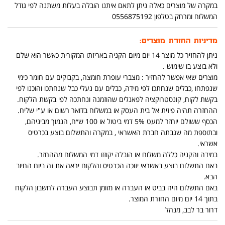
במקרה של מוצרים כאלה ניתן לתאם איתנו הובלה בעלות משתנה לפי גודל
המשלוח ומרחק בטלפון 0556875192
מדיניות החזרת מוצרים:
ניתן להחזיר כל מוצר 14 יום מיום הקניה באריזתו המקורית כאשר הוא שלם
ולא בוצע בו שימוש .
מוצרים שאי אפשר להחזיר : מצברי עופרת חומצה, בקבוקים עם חומר כימי
שנפתחו ,כבלים שנחתכו לפי מידה, כבלים עם נעלי כבל שנחתכו והוכנו לפי
בקשת לקוח, קונסטרוקציה לפאנלים שהוזמנה ונחתכה לפי בקשת הלקוח.
ההחזרה תהיה פיזית אל בית העסק או במשלוח בדואר רשום או ע"י שליח.
הכסף ששולם יוחזר למעט 5% דמי ביטול או 100 ש״ח, הנמוך מביניהם,
ובתוספת מה שגבתה חברת האשראי , במקרה והתשלום בוצע בכרטיס
אשראי.
במידה והקניה כללה משלוח או הובלה יקוזזו דמי המשלוח מההחזר.
באם התשלום בוצע באשראי יזוכה הכרטיס והלקוח יראה את זה ביום החיוב
הבא.
באם התשלום היה בביט או העברה או מזומן תבוצע העברה לחשבון הלקוח
בתוך 14 יום מיום החזרת המוצר.
דרור בר לבב, מנהל