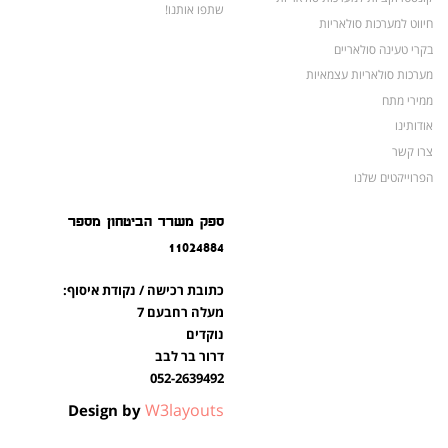
שתפו אותנו!
חיווט למערכות סולאריות
בקרי טעינה סולאריים
מערכות סולאריות עצמאיות
ממירי מתח
אודותינו
צרו קשר
הפרוייקטים שלנו
מצברים לאופנועים ולטרקטורונים
ספק משרד הביטחון מספר
מוצרים לשעת חירום
11024884
צרו קשר
מוצרים חדשים
כתובת רכישה / נקודת איסוף:
מוצרים פופולריים
מעלה רחבעם 7
נוקדים
דרור בר לבב
052-2639492
W3layouts
Design by