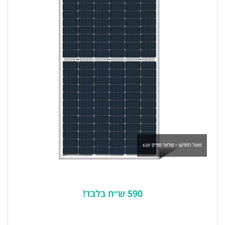
פאנל החודש - סולאר ספייס 620
590 ש״ח בלבד!
לרשימת המוצרים הפופולריים