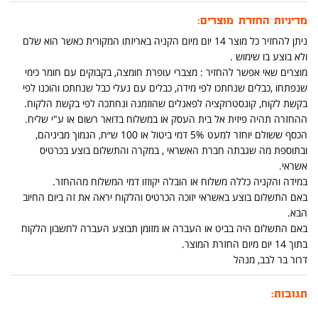
מדיניות החזרת מוצרים:
ניתן להחזיר כל מוצר 14 יום מיום הקניה באריזתו המקורית כאשר הוא שלם
ולא בוצע בו שימוש .
מוצרים שאי אפשר להחזיר : מצברי עופרת חומצה, בקבוקים עם חומר כימי
שנפתחו ,כבלים שנחתכו לפי מידה, כבלים עם נעלי כבל שנחתכו והוכנו לפי
בקשת לקוח, קונסטרוקציה לפאנלים שהוזמנה ונחתכה לפי בקשת הלקוח.
ההחזרה תהיה פיזית אל בית העסק או במשלוח בדואר רשום או ע"י שליח.
הכסף ששולם יוחזר למעט 5% דמי ביטול או 100 ש״ח, הנמוך מביניהם,
ובתוספת מה שגבתה חברת האשראי , במקרה והתשלום בוצע בכרטיס
אשראי.
במידה והקניה כללה משלוח או הובלה יקוזזו דמי המשלוח מההחזר.
באם התשלום בוצע באשראי יזוכה הכרטיס והלקוח יראה את זה ביום החיוב
הבא.
באם התשלום היה בביט או העברה או מזומן תבוצע העברה לחשבון הלקוח
בתוך 14 יום מיום החזרת המוצר.
דרור בר לבב, מנהל
תגובות: