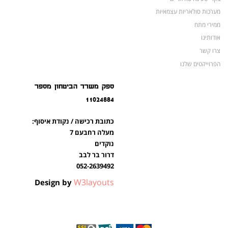
מערכות סולאריות עצמאיות
ממירי מתח
אודותינו
צרו קשר
הפרוייקטים שלנו
מצברים לאופנועים ולטרקטורונים
ספק משרד הביטחון מספר
מוצרים לשעת חירום
11024884
צרו קשר
מוצרים חדשים
כתובת רכישה / נקודת איסוף:
מוצרים פופולריים
מעלה רחבעם 7
נוקדים
דרור בר לבב
052-2639492
W3layouts
Design by