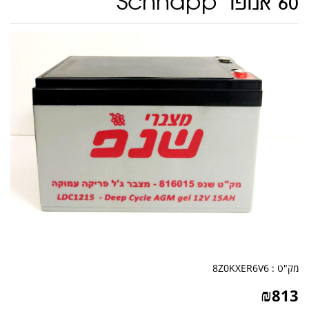
60 אמפר Schnapp
מק"ט :
8Z0KXER6V6
₪
813