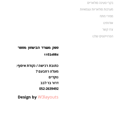
בקרי טעינה סולאריים
מערכות סולאריות עצמאיות
ממירי מתח
אודותינו
צרו קשר
הפרוייקטים שלנו
מצברים לאופנועים ולטרקטורונים
ספק משרד הביטחון מספר
מוצרים לשעת חירום
11024884
צרו קשר
מוצרים חדשים
כתובת רכישה / נקודת איסוף:
מוצרים פופולריים
מעלה רחבעם 7
נוקדים
דרור בר לבב
052-2639492
W3layouts
Design by