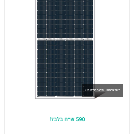
פאנל החודש - סולאר ספייס 620
590 ש״ח בלבד!
לרשימת המוצרים הפופולריים