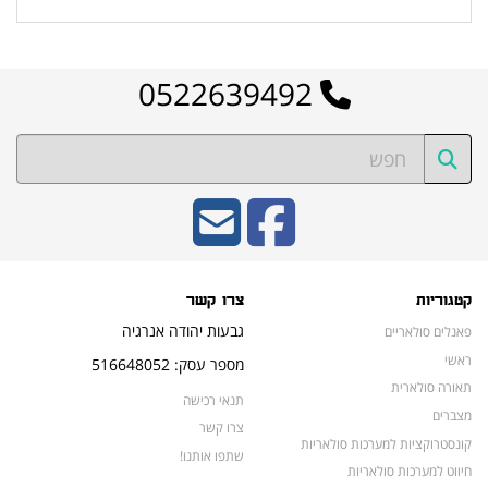
0522639492
קטגוריות
צרו קשר
גבעות יהודה אנרגיה
פאנלים סולאריים
ראשי
מספר עסק: 516648052
תאורה סולארית
תנאי רכישה
מצברים
צרו קשר
קונסטרוקציות למערכות סולאריות
שתפו אותנו!
חיווט למערכות סולאריות