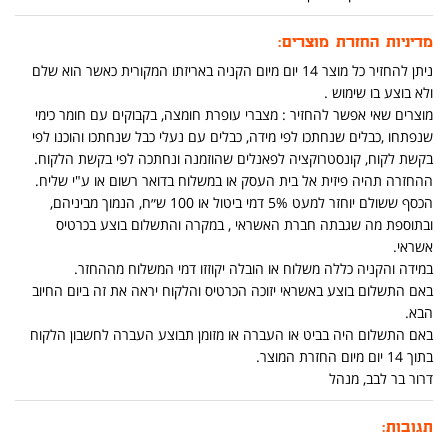
מדיניות החזרת מוצרים:
ניתן להחזיר כל מוצר 14 יום מיום הקניה באריזתו המקורית כאשר הוא שלם
ולא בוצע בו שימוש .
מוצרים שאי אפשר להחזיר : מצברי עופרת חומצה, בקבוקים עם חומר כימי
שנפתחו ,כבלים שנחתכו לפי מידה, כבלים עם נעלי כבל שנחתכו והוכנו לפי
בקשת לקוח, קונסטרוקציה לפאנלים שהוזמנה ונחתכה לפי בקשת הלקוח.
ההחזרה תהיה פיזית אל בית העסק או במשלוח בדואר רשום או ע"י שליח.
הכסף ששולם יוחזר למעט 5% דמי ביטול או 100 ש״ח, הנמוך מביניהם,
ובתוספת מה שגבתה חברת האשראי , במקרה והתשלום בוצע בכרטיס
אשראי.
במידה והקניה כללה משלוח או הובלה יקוזזו דמי המשלוח מההחזר.
באם התשלום בוצע באשראי יזוכה הכרטיס והלקוח יראה את זה ביום החיוב
הבא.
באם התשלום היה בביט או העברה או מזומן תבוצע העברה לחשבון הלקוח
בתוך 14 יום מיום החזרת המוצר.
דרור בר לבב, מנהל
תגובות: