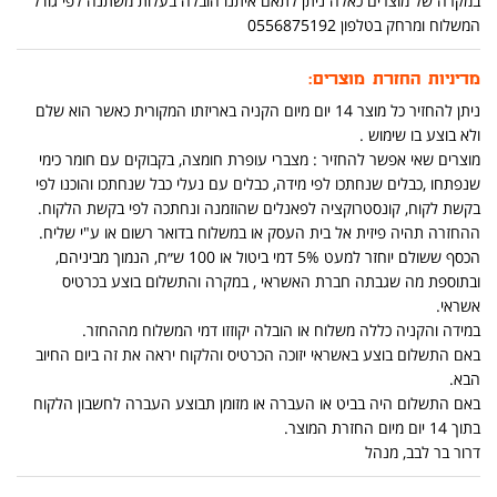
במקרה של מוצרים כאלה ניתן לתאם איתנו הובלה בעלות משתנה לפי גודל
המשלוח ומרחק בטלפון 0556875192
מדיניות החזרת מוצרים:
ניתן להחזיר כל מוצר 14 יום מיום הקניה באריזתו המקורית כאשר הוא שלם
ולא בוצע בו שימוש .
מוצרים שאי אפשר להחזיר : מצברי עופרת חומצה, בקבוקים עם חומר כימי
שנפתחו ,כבלים שנחתכו לפי מידה, כבלים עם נעלי כבל שנחתכו והוכנו לפי
בקשת לקוח, קונסטרוקציה לפאנלים שהוזמנה ונחתכה לפי בקשת הלקוח.
ההחזרה תהיה פיזית אל בית העסק או במשלוח בדואר רשום או ע"י שליח.
הכסף ששולם יוחזר למעט 5% דמי ביטול או 100 ש״ח, הנמוך מביניהם,
ובתוספת מה שגבתה חברת האשראי , במקרה והתשלום בוצע בכרטיס
אשראי.
במידה והקניה כללה משלוח או הובלה יקוזזו דמי המשלוח מההחזר.
באם התשלום בוצע באשראי יזוכה הכרטיס והלקוח יראה את זה ביום החיוב
הבא.
באם התשלום היה בביט או העברה או מזומן תבוצע העברה לחשבון הלקוח
בתוך 14 יום מיום החזרת המוצר.
דרור בר לבב, מנהל