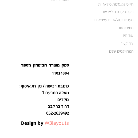
חיווט למערכות סולאריות
בקרי טעינה סולאריים
מערכות סולאריות עצמאיות
ממירי מתח
אודותינו
צרו קשר
הפרוייקטים שלנו
מצברים לאופנועים ולטרקטורונים
ספק משרד הביטחון מספר
מוצרים לשעת חירום
11024884
צרו קשר
מוצרים חדשים
כתובת רכישה / נקודת איסוף:
מוצרים פופולריים
מעלה רחבעם 7
נוקדים
דרור בר לבב
052-2639492
W3layouts
Design by