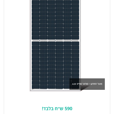
פאנל החודש - סולאר ספייס 620
590 ש״ח בלבד!