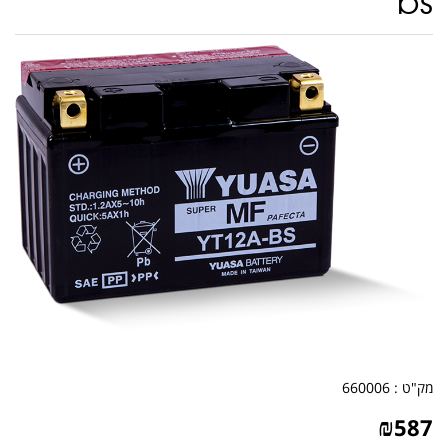
bs
מק"ט :
660006
₪
587