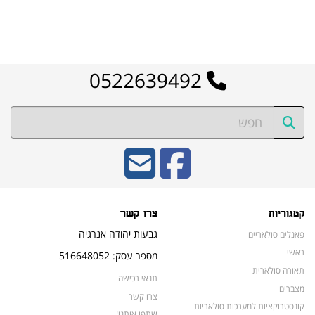
לרשימת המוצרים הפופולריים
0522639492
קטגוריות
צרו קשר
גבעות יהודה אנרגיה
פאנלים סולאריים
ראשי
מספר עסק: 516648052
תאורה סולארית
תנאי רכישה
מצברים
צרו קשר
קונסטרוקציות למערכות סולאריות
שתפו אותנו!