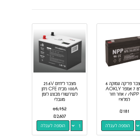
מצבר פריקה עמוקה 6
מצבר ליתיום 25.6V
וולט 7 אמפר AOKLY
100A מבית CFE ניתן
/NPP / אחר חזר
לשירשור! מבצע לזמן
למלאי!
מוגבל!
₪
6,152
₪
181
₪
2,607
הוספה לעגלה
הוספה לעגלה