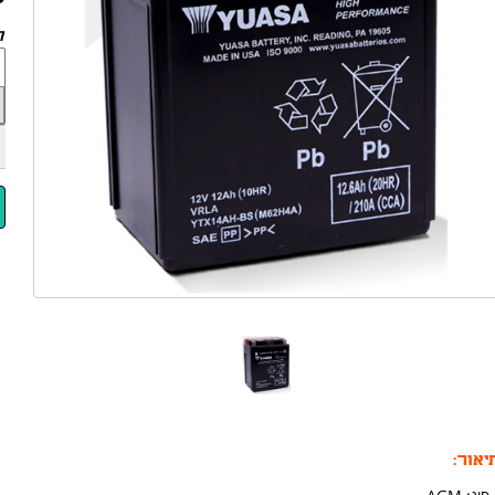
לד
יאור: