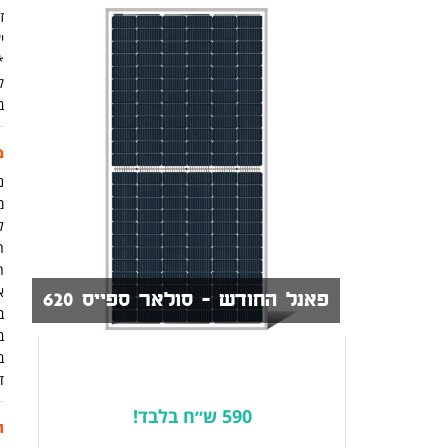
זמ
יש
ק
ב
מ
נית
מ
ל
ה
א
פאנל החודש - סולאר ספייס 620
ב
ב
ב
ד
590 ש״ח בלבד!
ת