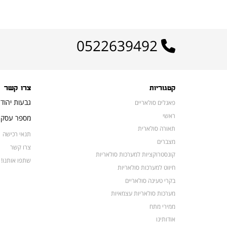
0522639492
קטגוריות
צרו קשר
גבעות יהוד
פאנלים סולאריים
ראשי
מספר עסק: 16648052
תאורה סולארית
תנאי רכישה
מצברים
צרו קשר
קונסטרוקציות למערכות סולאריות
שתפו אותנו!
חיווט למערכות סולאריות
בקרי טעינה סולאריים
מערכות סולאריות עצמאיות
ממירי מתח
אודותינו