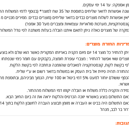
ן אספקה: עד 14 ימי עסקים.
נה אפשרות לדואר שליחים בתוספת של 35 שח למוצר* (בנוסף לדמי המשלוח הרגילים ) (יש אפשרות להוסיף בתהליך הקניה באתר)
ונסטרוקציות, מערכות סולאריות עצמאיות ומצברים מעל 30 אמפר)
מקרה של מוצרים כאלה ניתן לתאם איתנו הובלה בעלות משתנה לפי גודל המשלוח ומרחק בט
דיניות החזרת מוצרים:
ן להחזיר כל מוצר 14 יום מיום הקניה באריזתו המקורית כאשר הוא שלם ולא בוצע בו שימוש .
וצרים שאי אפשר להחזיר : מצברי עופרת חומצה, בקבוקים עם חומר כימי שנפתחו ,כ
פי בקשת לקוח, קונסטרוקציה לפאנלים שהוזמנה ונחתכה לפי בקשת הלקוח.
החזרה תהיה פיזית אל בית העסק או במשלוח בדואר רשום או ע"י שליח.
הכסף ששולם יוחזר למעט 5% דמי ביטול או 100 ש״ח
שראי.
מידה והקניה כללה משלוח או הובלה יקוזזו דמי המשלוח מההחזר.
אם התשלום בוצע באשראי יזוכה הכרטיס והלקוח יראה את זה ביום החיוב הבא.
אם התשלום היה בביט או העברה או מזומן תבוצע העברה לחשבון הלקוח בתוך 14 יום מיום החזרת המוצר.
רור בר לבב, מנהל
גובות: