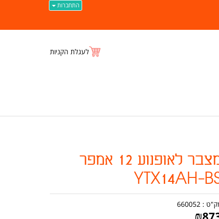
התחברות
לעגלת הקניות
מצבר לאופנוע 12 אמפר
YTX14AH-B
ק"ט :
660052
₪
87