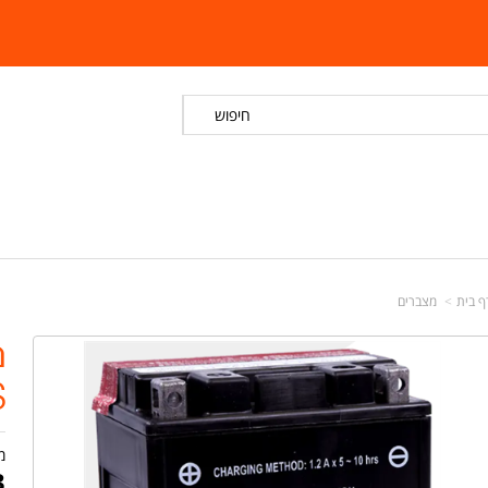
חיפוש
ף בית
מצברים
S
מ
3