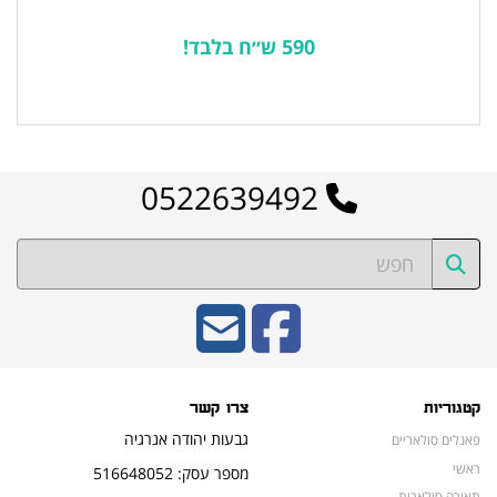
590 ש״ח בלבד!
לרשימת המוצרים הפופולריים
0522639492
קטגוריות
צרו קשר
גבעות יהודה אנרגיה
פאנלים סולאריים
ראשי
מספר עסק: 516648052
תאורה סולארית