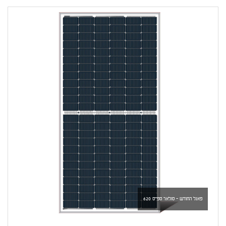
פאנל החודש - סולאר ספייס 620