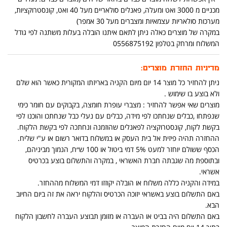
מכניים מ 3000 ואט ומעלה, פאנלים סולאריים מעל 40 ואט, קונסטרוקציות,
מערכות סולאריות עצמאיות ומצברים מעל 30 אמפר)
במקרה של מוצרים כאלה ניתן לתאם איתנו הובלה בעלות משתנה לפי גודל
המשלוח ומרחק בטלפון 0556875192
מדיניות החזרת מוצרים:
ניתן להחזיר כל מוצר 14 יום מיום הקניה באריזתו המקורית כאשר הוא שלם
ולא בוצע בו שימוש .
מוצרים שאי אפשר להחזיר : מצברי עופרת חומצה, בקבוקים עם חומר כימי
שנפתחו ,כבלים שנחתכו לפי מידה, כבלים עם נעלי כבל שנחתכו והוכנו לפי
בקשת לקוח, קונסטרוקציה לפאנלים שהוזמנה ונחתכה לפי בקשת הלקוח.
ההחזרה תהיה פיזית אל בית העסק או במשלוח בדואר רשום או ע"י שליח.
הכסף ששולם יוחזר למעט 5% דמי ביטול או 100 ש״ח, הנמוך מביניהם,
ובתוספת מה שגבתה חברת האשראי , במקרה והתשלום בוצע בכרטיס
אשראי.
במידה והקניה כללה משלוח או הובלה יקוזזו דמי המשלוח מההחזר.
באם התשלום בוצע באשראי יזוכה הכרטיס והלקוח יראה את זה ביום החיוב
הבא.
באם התשלום היה בביט או העברה או מזומן תבוצע העברה לחשבון הלקוח