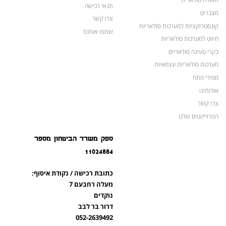
תנאי רכישה
מצברים
צרו קשר
קונסטרוקציות למערכות סולאריות
שתפו אותנו!
חיווט למערכות סולאריות
בקרי טעינה סולאריים
מערכות סולאריות עצמאיות
ממירי מתח
אודותינו
צרו קשר
הפרוייקטים שלנו
מצברים לאופנועים ולטרקטורונים
ספק משרד הביטחון מספר
מוצרים לשעת חירום
11024884
צרו קשר
מוצרים חדשים
כתובת רכישה / נקודת איסוף:
מוצרים פופולריים
מעלה רחבעם 7
נוקדים
דרור בר לבב
052-2639492