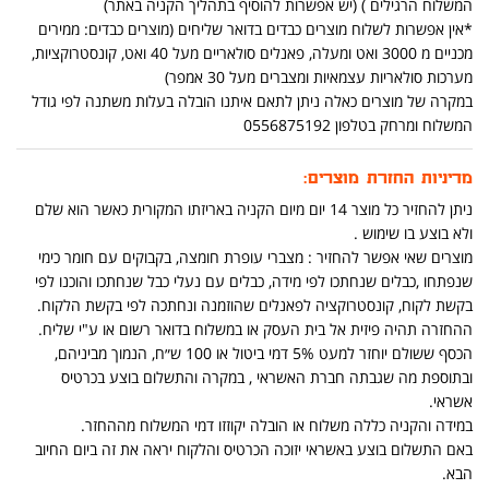
המשלוח הרגילים ) (יש אפשרות להוסיף בתהליך הקניה באתר)
*אין אפשרות לשלוח מוצרים כבדים בדואר שליחים (מוצרים כבדים: ממירים
מכניים מ 3000 ואט ומעלה, פאנלים סולאריים מעל 40 ואט, קונסטרוקציות,
מערכות סולאריות עצמאיות ומצברים מעל 30 אמפר)
במקרה של מוצרים כאלה ניתן לתאם איתנו הובלה בעלות משתנה לפי גודל
המשלוח ומרחק בטלפון 0556875192
מדיניות החזרת מוצרים:
ניתן להחזיר כל מוצר 14 יום מיום הקניה באריזתו המקורית כאשר הוא שלם
ולא בוצע בו שימוש .
מוצרים שאי אפשר להחזיר : מצברי עופרת חומצה, בקבוקים עם חומר כימי
שנפתחו ,כבלים שנחתכו לפי מידה, כבלים עם נעלי כבל שנחתכו והוכנו לפי
בקשת לקוח, קונסטרוקציה לפאנלים שהוזמנה ונחתכה לפי בקשת הלקוח.
ההחזרה תהיה פיזית אל בית העסק או במשלוח בדואר רשום או ע"י שליח.
הכסף ששולם יוחזר למעט 5% דמי ביטול או 100 ש״ח, הנמוך מביניהם,
ובתוספת מה שגבתה חברת האשראי , במקרה והתשלום בוצע בכרטיס
אשראי.
במידה והקניה כללה משלוח או הובלה יקוזזו דמי המשלוח מההחזר.
באם התשלום בוצע באשראי יזוכה הכרטיס והלקוח יראה את זה ביום החיוב
הבא.