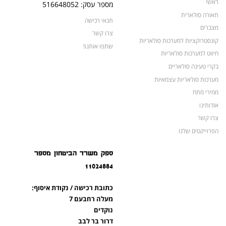
ראשי
מספר עסק: 516648052
תאורה סולארית
תנאי רכישה
מצברים
צרו קשר
קונסטרוקציות למערכות סולאריות
שתפו אותנו!
חיווט למערכות סולאריות
בקרי טעינה סולאריים
מערכות סולאריות עצמאיות
ממירי מתח
אודותינו
צרו קשר
הפרוייקטים שלנו
מצברים לאופנועים ולטרקטורונים
ספק משרד הביטחון מספר
מוצרים לשעת חירום
11024884
צרו קשר
מוצרים חדשים
כתובת רכישה / נקודת איסוף:
מוצרים פופולריים
מעלה רחבעם 7
נוקדים
דרור בר לבב