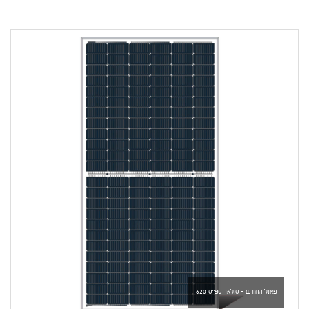
פאנל החודש - סולאר ספייס 620