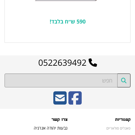
590 ש״ח בלבד!
לרשימת המוצרים הפופולריים
0522639492
קטגוריות
צרו קשר
גבעות יהודה אנרגיה
פאנלים סולאריים