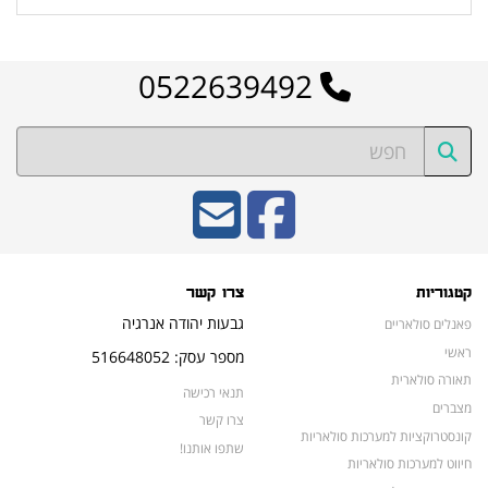
0522639492
קטגוריות
צרו קשר
גבעות יהודה אנרגיה
פאנלים סולאריים
ראשי
מספר עסק: 516648052
תאורה סולארית
תנאי רכישה
מצברים
צרו קשר
קונסטרוקציות למערכות סולאריות
שתפו אותנו!
חיווט למערכות סולאריות