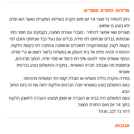
מדיניות החזרת מוצרים:
ניתן להחזיר כל מוצר 14 יום מיום הקניה באריזתו המקורית כאשר הוא שלם
ולא בוצע בו שימוש .
מוצרים שאי אפשר להחזיר : מצברי עופרת חומצה, בקבוקים עם חומר כימי
שנפתחו ,כבלים שנחתכו לפי מידה, כבלים עם נעלי כבל שנחתכו והוכנו לפי
בקשת לקוח, קונסטרוקציה לפאנלים שהוזמנה ונחתכה לפי בקשת הלקוח.
ההחזרה תהיה פיזית אל בית העסק או במשלוח בדואר רשום או ע"י שליח.
הכסף ששולם יוחזר למעט 5% דמי ביטול או 100 ש״ח, הנמוך מביניהם,
ובתוספת מה שגבתה חברת האשראי , במקרה והתשלום בוצע בכרטיס
אשראי.
במידה והקניה כללה משלוח או הובלה יקוזזו דמי המשלוח מההחזר.
באם התשלום בוצע באשראי יזוכה הכרטיס והלקוח יראה את זה ביום החיוב
הבא.
באם התשלום היה בביט או העברה או מזומן תבוצע העברה לחשבון הלקוח
בתוך 14 יום מיום החזרת המוצר.
דרור בר לבב, מנהל
תגובות: