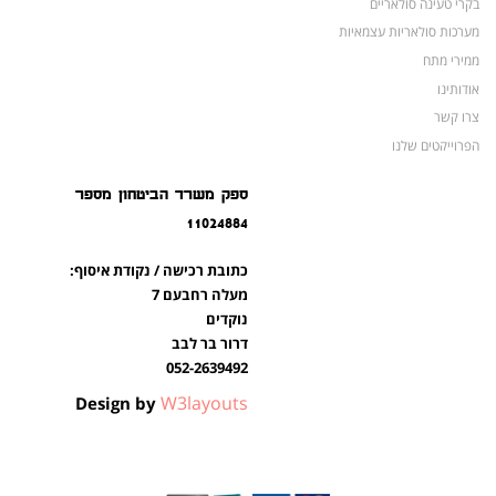
בקרי טעינה סולאריים
מערכות סולאריות עצמאיות
ממירי מתח
אודותינו
צרו קשר
הפרוייקטים שלנו
מצברים לאופנועים ולטרקטורונים
ספק משרד הביטחון מספר
מוצרים לשעת חירום
11024884
צרו קשר
מוצרים חדשים
כתובת רכישה / נקודת איסוף:
מוצרים פופולריים
מעלה רחבעם 7
נוקדים
דרור בר לבב
052-2639492
W3layouts
Design by