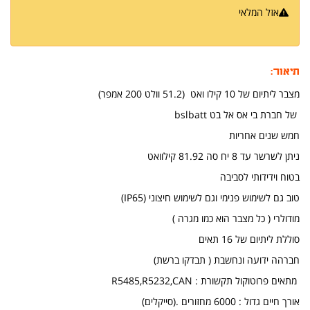
אזל המלאי
הודיעו לי כשחוזר למלאי
תיאור:
מצבר ליתיום של 10 קילו ואט (51.2 וולט 200 אמפר)
של חברת בי אס אל בט bslbatt
חמש שנים אחריות
ניתן לשרשר עד 8 יח סה 81.92 קילוואט
בטוח וידידותי לסביבה
טוב גם לשימוש פנימי וגם לשימוש חיצוני (IP65)
מודולרי ( כל מצבר הוא כמו מגרה )
סוללת ליתיום של 16 תאים
חברהה ידועה ונחשבת ( תבדקו ברשת)
מתאים פרוטוקול תקשורת : R5485,R5232,CAN
אורך חיים גדול : 6000 מחזורים .(סייקלים)