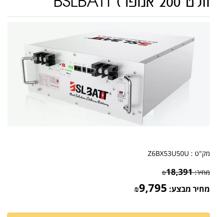
וולט 200 אמפר) BSLBATT
מק"ט :
Z6BX53U50U
18,391
מחיר:
₪
9,795
מחיר מבצע:
₪