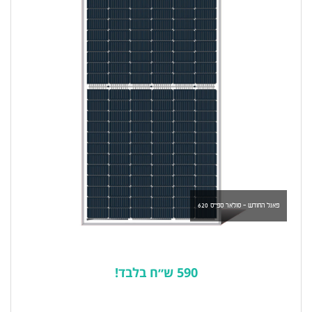
פאנל החודש - סולאר ספייס 620
590 ש״ח בלבד!
לרשימת המוצרים הפופולריים