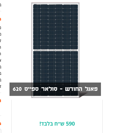
ב
מ
נית
מ
ל
ה
א
ב
ב
ב
ד
פאנל החודש - סולאר ספייס 620
ת
590 ש״ח בלבד!
מ