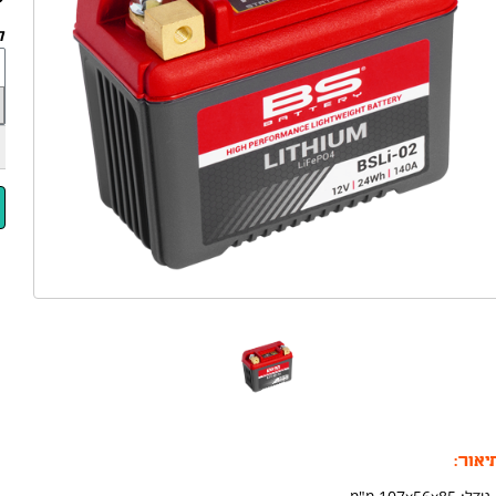
לד
יאור: