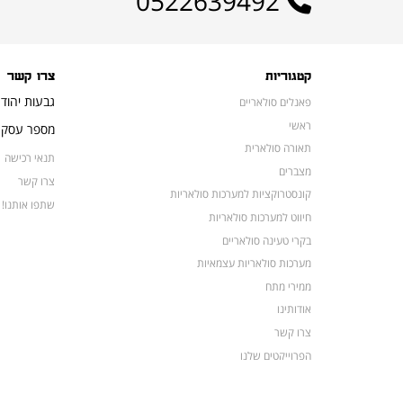
0522639492
קטגוריות
צרו קשר
גבעות יהוד
פאנלים סולאריים
ראשי
מספר עסק: 16648052
תאורה סולארית
תנאי רכישה
מצברים
צרו קשר
קונסטרוקציות למערכות סולאריות
שתפו אותנו!
חיווט למערכות סולאריות
בקרי טעינה סולאריים
מערכות סולאריות עצמאיות
ממירי מתח
אודותינו
צרו קשר
הפרוייקטים שלנו
מצברים לאופנועים ולטרקטורונים
מוצרים לשעת חירום