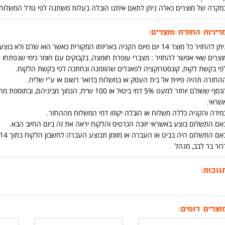
מקרה של מוצרים כאלה ניתן לתאם איתנו הובלה בעלות משתנה לפי גודל המשלוח ומרחק בט
דיניות החזרת מוצרים:
ן להחזיר כל מוצר 14 יום מיום הקניה באריזתו המקורית כאשר הוא שלם ולא בוצע בו שימוש .
וצרים שאי אפשר להחזיר : מצברי עופרת חומצה, בקבוקים עם חומר כימי שנפתחו ,כ
פי בקשת לקוח, קונסטרוקציה לפאנלים שהוזמנה ונחתכה לפי בקשת הלקוח.
החזרה תהיה פיזית אל בית העסק או במשלוח בדואר רשום או ע"י שליח.
הכסף ששולם יוחזר למעט 5% דמי ביטול או 100 ש״ח
שראי.
מידה והקניה כללה משלוח או הובלה יקוזזו דמי המשלוח מההחזר.
אם התשלום בוצע באשראי יזוכה הכרטיס והלקוח יראה את זה ביום החיוב הבא.
אם התשלום היה בביט או העברה או מזומן תבוצע העברה לחשבון הלקוח בתוך 14 יום מיום החזרת המוצר.
רור בר לבב, מנהל
גובות:
וצרים דומים: