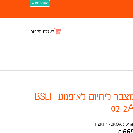
התחברות
לעגלת הקניות
מצבר ליתיום לאופנוע BSLI-
02 2
ק"ט :
HZKH17BKQA
₪
66