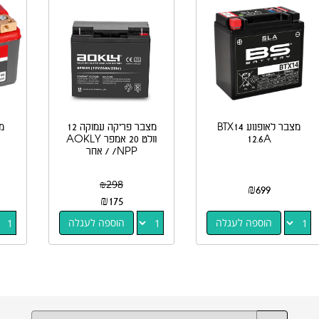
מצבר לאופנוע BTX14
מצבר פריקה עמוקה 12
מ
12.6A
וולט 20 אמפר AOKLY
/NPP / אחר
₪
298
₪
699
₪
175
הוספה לעגלה
הוספה לעגלה