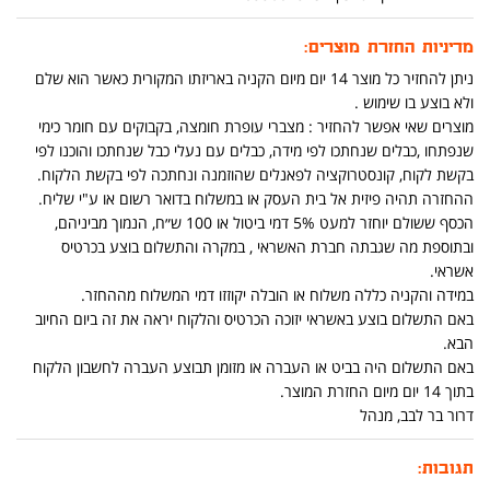
מדיניות החזרת מוצרים:
ניתן להחזיר כל מוצר 14 יום מיום הקניה באריזתו המקורית כאשר הוא שלם
ולא בוצע בו שימוש .
מוצרים שאי אפשר להחזיר : מצברי עופרת חומצה, בקבוקים עם חומר כימי
שנפתחו ,כבלים שנחתכו לפי מידה, כבלים עם נעלי כבל שנחתכו והוכנו לפי
בקשת לקוח, קונסטרוקציה לפאנלים שהוזמנה ונחתכה לפי בקשת הלקוח.
ההחזרה תהיה פיזית אל בית העסק או במשלוח בדואר רשום או ע"י שליח.
הכסף ששולם יוחזר למעט 5% דמי ביטול או 100 ש״ח, הנמוך מביניהם,
ובתוספת מה שגבתה חברת האשראי , במקרה והתשלום בוצע בכרטיס
אשראי.
במידה והקניה כללה משלוח או הובלה יקוזזו דמי המשלוח מההחזר.
באם התשלום בוצע באשראי יזוכה הכרטיס והלקוח יראה את זה ביום החיוב
הבא.
באם התשלום היה בביט או העברה או מזומן תבוצע העברה לחשבון הלקוח
בתוך 14 יום מיום החזרת המוצר.
דרור בר לבב, מנהל
תגובות: