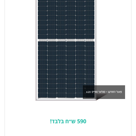
פאנל החודש - סולאר ספייס 620
590 ש״ח בלבד!
לרשימת המוצרים הפופולריים