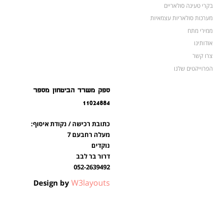
בקרי טעינה סולאריים
מערכות סולאריות עצמאיות
ממירי מתח
אודותינו
צרו קשר
הפרוייקטים שלנו
מצברים לאופנועים ולטרקטורונים
ספק משרד הביטחון מספר
מוצרים לשעת חירום
11024884
צרו קשר
מוצרים חדשים
כתובת רכישה / נקודת איסוף:
מוצרים פופולריים
מעלה רחבעם 7
נוקדים
דרור בר לבב
052-2639492
W3layouts
Design by