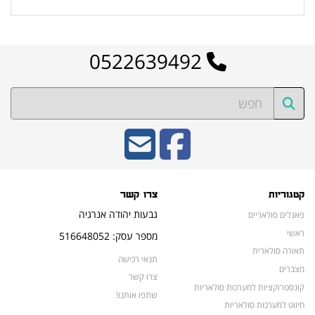
0522639492
קטגוריות
צרו קשר
גבעות יהודה אנרגיה
פאנלים סולאריים
ראשי
מספר עסק: 516648052
תאורה סולארית
תנאי רכישה
מצברים
צרו קשר
קונסטרוקציות למערכות סולאריות
שתפו אותנו!
חיווט למערכות סולאריות