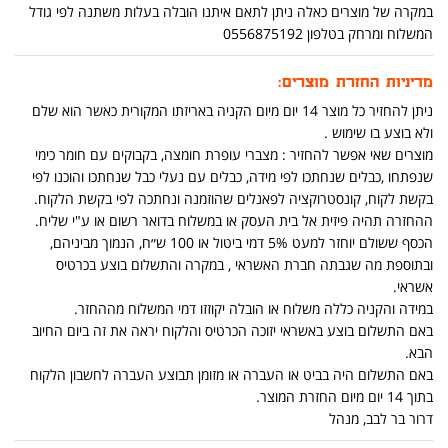
במקרה של מוצרים כאלה ניתן לתאם איתנו הובלה בעלות משתנה לפי גודל
המשלוח ומרחק בטלפון 0556875192
מדיניות החזרת מוצרים:
ניתן להחזיר כל מוצר 14 יום מיום הקניה באריזתו המקורית כאשר הוא שלם
ולא בוצע בו שימוש .
מוצרים שאי אפשר להחזיר : מצברי עופרת חומצה, בקבוקים עם חומר כימי
שנפתחו ,כבלים שנחתכו לפי מידה, כבלים עם נעלי כבל שנחתכו והוכנו לפי
בקשת לקוח, קונסטרוקציה לפאנלים שהוזמנה ונחתכה לפי בקשת הלקוח.
ההחזרה תהיה פיזית אל בית העסק או במשלוח בדואר רשום או ע"י שליח.
הכסף ששולם יוחזר למעט 5% דמי ביטול או 100 ש״ח, הנמוך מביניהם,
ובתוספת מה שגבתה חברת האשראי , במקרה והתשלום בוצע בכרטיס
אשראי.
במידה והקניה כללה משלוח או הובלה יקוזזו דמי המשלוח מההחזר.
באם התשלום בוצע באשראי יזוכה הכרטיס והלקוח יראה את זה ביום החיוב
הבא.
באם התשלום היה בביט או העברה או מזומן תבוצע העברה לחשבון הלקוח
בתוך 14 יום מיום החזרת המוצר.
דרור בר לבב, מנהל