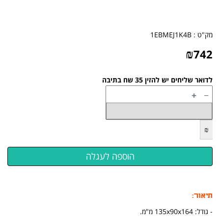
מק"ט :
1EBMEJ1K4B
₪
742
לדואר שליחים יש להזין 35 שח בתיבה
+
−
₪
תיאור:
- גודל: 135x90x164 מ"מ.