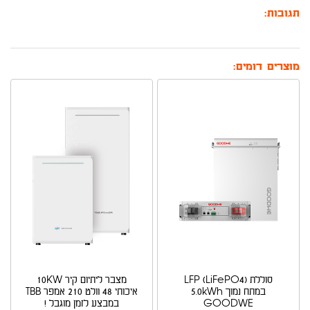
תגובות:
מוצרים דומים:
סוללת LFP (LiFePO4)
מצבר ליתיום קיר 10KW
במתח נמוך 5.0kWh
איכותי 48 וולט 210 אמפר TBB
GOODWE
במבצע לזמן מוגבל !