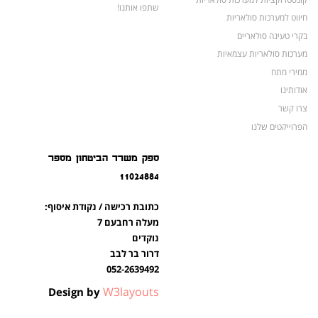
שתפו אותנו!
חיווט למערכות סולאריות
בקרי טעינה סולאריים
מערכות סולאריות עצמאיות
ממירי מתח
אודותינו
צרו קשר
הפרוייקטים שלנו
מצברים לאופנועים ולטרקטורונים
ספק משרד הביטחון מספר
מוצרים לשעת חירום
11024884
צרו קשר
מוצרים חדשים
כתובת רכישה / נקודת איסוף:
מוצרים פופולריים
מעלה רחבעם 7
נוקדים
דרור בר לבב
052-2639492
W3layouts
Design by