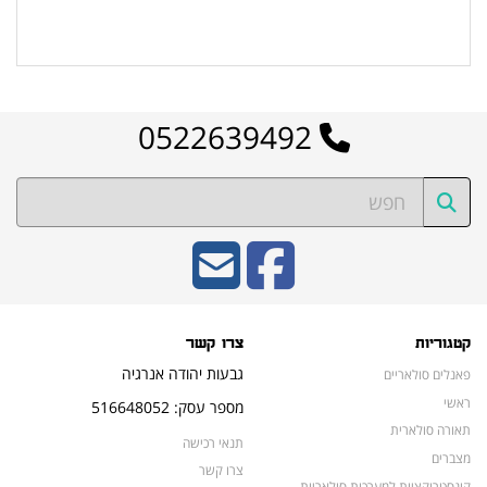
לרשימת המוצרים הפופולריים
0522639492
קטגוריות
צרו קשר
גבעות יהודה אנרגיה
פאנלים סולאריים
ראשי
מספר עסק: 516648052
תאורה סולארית
תנאי רכישה
מצברים
צרו קשר
קונסטרוקציות למערכות סולאריות