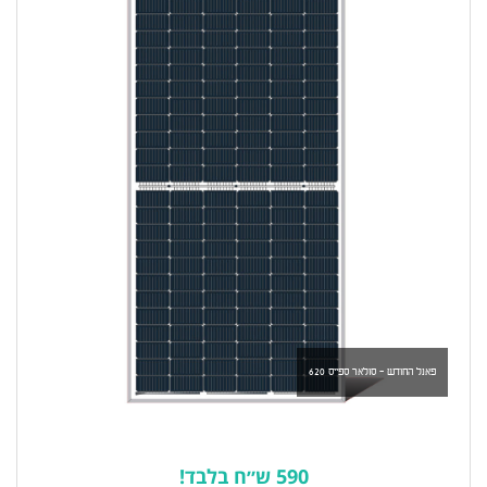
פאנל החודש - סולאר ספייס 620
590 ש״ח בלבד!