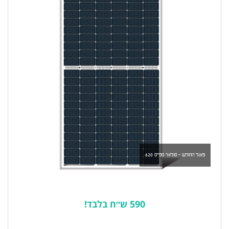
פאנל החודש - סולאר ספייס 620
590 ש״ח בלבד!
לרשימת המוצרים הפופולריים