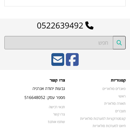
0522639492
קטגוריות
צרו קשר
גבעות יהודה אנרגיה
פאנלים סולאריים
ראשי
מספר עסק: 516648052
תאורה סולארית
תנאי רכישה
מצברים
צרו קשר
קונסטרוקציות למערכות סולאריות
שתפו אותנו!
חיווט למערכות סולאריות