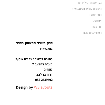
בקרי טעינה סולאריים
מערכות סולאריות עצמאיות
ממירי מתח
אודותינו
צרו קשר
הפרוייקטים שלנו
מצברים לאופנועים ולטרקטורונים
ספק משרד הביטחון מספר
מוצרים לשעת חירום
11024884
צרו קשר
מוצרים חדשים
כתובת רכישה / נקודת איסוף:
מוצרים פופולריים
מעלה רחבעם 7
נוקדים
דרור בר לבב
052-2639492
W3layouts
Design by