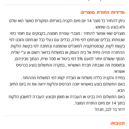
מדיניות החזרת מוצרים:
ניתן להחזיר כל מוצר 14 יום מיום הקניה באריזתו המקורית כאשר הוא שלם
ולא בוצע בו שימוש .
מוצרים שאי אפשר להחזיר : מצברי עופרת חומצה, בקבוקים עם חומר כימי
שנפתחו ,כבלים שנחתכו לפי מידה, כבלים עם נעלי כבל שנחתכו והוכנו לפי
בקשת לקוח, קונסטרוקציה לפאנלים שהוזמנה ונחתכה לפי בקשת הלקוח.
ההחזרה תהיה פיזית אל בית העסק או במשלוח בדואר רשום או ע"י שליח.
הכסף ששולם יוחזר למעט 5% דמי ביטול או 100 ש״ח, הנמוך מביניהם,
ובתוספת מה שגבתה חברת האשראי , במקרה והתשלום בוצע בכרטיס
אשראי.
במידה והקניה כללה משלוח או הובלה יקוזזו דמי המשלוח מההחזר.
באם התשלום בוצע באשראי יזוכה הכרטיס והלקוח יראה את זה ביום החיוב
הבא.
באם התשלום היה בביט או העברה או מזומן תבוצע העברה לחשבון הלקוח
בתוך 14 יום מיום החזרת המוצר.
דרור בר לבב, מנהל
תגובות: