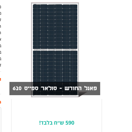
נית
מ
ל
ה
א
ב
ב
ב
ד
ת
פאנל החודש - סולאר ספייס 620
מ
590 ש״ח בלבד!