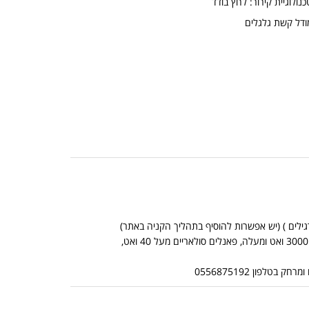
כנולוגיית קירור: לחץ בודד
ודל קשת גלגלים
*אין אפשרות לשלוח מוצרים כבדים בדואר שליחים (מוצרים כבדים: ממירים מכניים מ 3000 ואט ומעלה, פאנלים סולאריים מעל 40 ואט,
לפון 0556875192