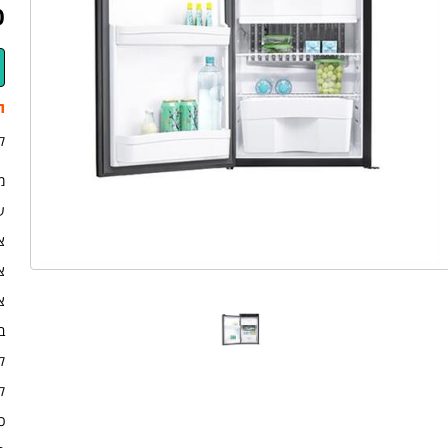
0
ת
ק
מס
ע
צ
צר
צר
ב
קי
קי
כמ