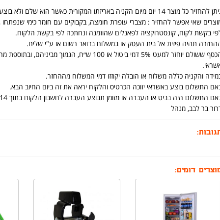
ן להחזיר כל מוצר 14 יום מיום הקניה באריזתו המקורית כאשר הוא שלם ולא בוצע בו שימוש .
וצרים שאי אפשר להחזיר : מצברי עופרת חומצה, בקבוקים עם חומר כימי שנפתחו ,כ
פי בקשת לקוח, קונסטרוקציה לפאנלים שהוזמנה ונחתכה לפי בקשת הלקוח.
החזרה תהיה פיזית אל בית העסק או במשלוח בדואר רשום או ע"י שליח.
הכסף ששולם יוחזר למעט 5% דמי ביטול או 100 ש״ח
שראי.
מידה והקניה כללה משלוח או הובלה יקוזזו דמי המשלוח מההחזר.
אם התשלום בוצע באשראי יזוכה הכרטיס והלקוח יראה את זה ביום החיוב הבא.
אם התשלום היה בביט או העברה או מזומן תבוצע העברה לחשבון הלקוח בתוך 14 יום מיום החזרת המוצר.
רור בר לבב, מנהל
גובות:
וצרים דומים: