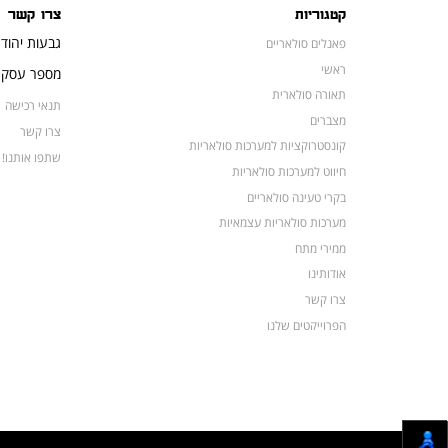
קטגוריות
צרו קשר
גבעות יהוד
פאנלים סולאריים
ראשי
מספר עסק: 16648052
תאורה סולארית
תנאי רכישה
מצברים
צרו קשר
קונסטרוקציות למערכות סולאריות
שתפו אותנו!
חיווט למערכות סולאריות
בקרי טעינה סולאריים
מערכות סולאריות עצמאיות
ממירי מתח
אודותינו
צרו קשר
הפרוייקטים שלנו
מצברים לאופנועים ולטרקטורונים
מוצרים לשעת חירום
צרו קשר
מוצרים חדשים