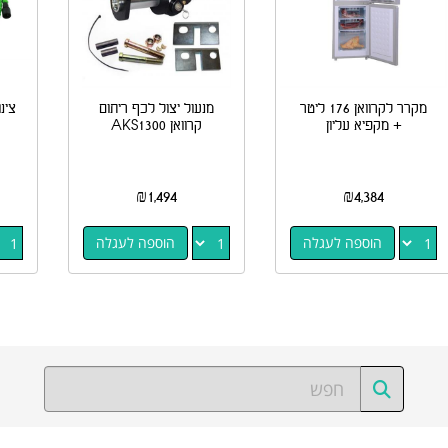
מקרר לקרוואן 176 ליטר
מנעול יצול לכף ריתום
צינ
+ מקפיא עליון
קרוואן AKS1300
₪
1,494
₪
4,384
הוספה לעגלה
הוספה לעגלה