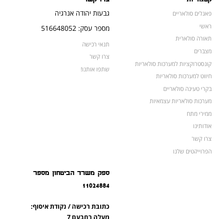
גבעות יהודה אנרגיה
פאנלים סולאריים
ראשי
מספר עסק: 516648052
תאורה סולארית
תנאי רכישה
מצברים
צרו קשר
קונסטרוקציות למערכות סולאריות
שתפו אותנו!
חיווט למערכות סולאריות
בקרי טעינה סולאריים
מערכות סולאריות עצמאיות
ממירי מתח
אודותינו
צרו קשר
הפרוייקטים שלנו
מצברים לאופנועים ולטרקטורונים
ספק משרד הביטחון מספר
מוצרים לשעת חירום
11024884
צרו קשר
מוצרים חדשים
כתובת רכישה / נקודת איסוף:
מוצרים פופולריים
מעלה רחבעם 7