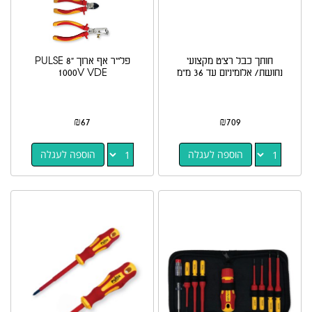
חותך כבל רצ'ט מקצועי
פלייר אף ארוך PULSE 8"
נחושת/ אלומיניום עד 36 מ"מ
1000V VDE
₪
67
₪
709
הוספה לעגלה
הוספה לעגלה