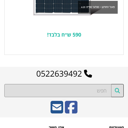
פאנל החודש - סולאר ספייס 620
590 ש״ח בלבד!
לרשימת המוצרים הפופולריים
0522639492
קטגוריות
צרו קשר