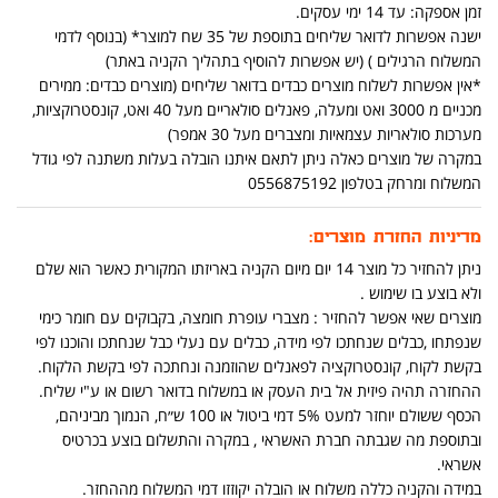
זמן אספקה: עד 14 ימי עסקים.
ישנה אפשרות לדואר שליחים בתוספת של 35 שח למוצר* (בנוסף לדמי
המשלוח הרגילים ) (יש אפשרות להוסיף בתהליך הקניה באתר)
*אין אפשרות לשלוח מוצרים כבדים בדואר שליחים (מוצרים כבדים: ממירים
מכניים מ 3000 ואט ומעלה, פאנלים סולאריים מעל 40 ואט, קונסטרוקציות,
מערכות סולאריות עצמאיות ומצברים מעל 30 אמפר)
במקרה של מוצרים כאלה ניתן לתאם איתנו הובלה בעלות משתנה לפי גודל
המשלוח ומרחק בטלפון 0556875192
מדיניות החזרת מוצרים:
ניתן להחזיר כל מוצר 14 יום מיום הקניה באריזתו המקורית כאשר הוא שלם
ולא בוצע בו שימוש .
מוצרים שאי אפשר להחזיר : מצברי עופרת חומצה, בקבוקים עם חומר כימי
שנפתחו ,כבלים שנחתכו לפי מידה, כבלים עם נעלי כבל שנחתכו והוכנו לפי
בקשת לקוח, קונסטרוקציה לפאנלים שהוזמנה ונחתכה לפי בקשת הלקוח.
ההחזרה תהיה פיזית אל בית העסק או במשלוח בדואר רשום או ע"י שליח.
הכסף ששולם יוחזר למעט 5% דמי ביטול או 100 ש״ח, הנמוך מביניהם,
ובתוספת מה שגבתה חברת האשראי , במקרה והתשלום בוצע בכרטיס
אשראי.
במידה והקניה כללה משלוח או הובלה יקוזזו דמי המשלוח מההחזר.