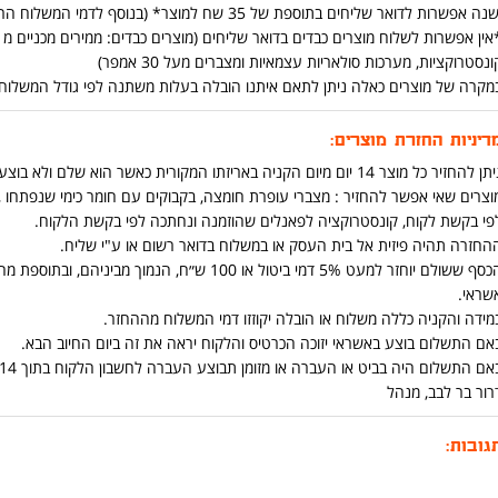
נה אפשרות לדואר שליחים בתוספת של 35 שח למוצר* (בנוסף לדמי המשלוח הרגילים ) (יש אפשרות להוסיף בתהליך הקניה באתר)
ונסטרוקציות, מערכות סולאריות עצמאיות ומצברים מעל 30 אמפר)
מקרה של מוצרים כאלה ניתן לתאם איתנו הובלה בעלות משתנה לפי גודל המשלוח ומרחק בט
דיניות החזרת מוצרים:
ן להחזיר כל מוצר 14 יום מיום הקניה באריזתו המקורית כאשר הוא שלם ולא בוצע בו שימוש .
וצרים שאי אפשר להחזיר : מצברי עופרת חומצה, בקבוקים עם חומר כימי שנפתחו ,כ
פי בקשת לקוח, קונסטרוקציה לפאנלים שהוזמנה ונחתכה לפי בקשת הלקוח.
החזרה תהיה פיזית אל בית העסק או במשלוח בדואר רשום או ע"י שליח.
הכסף ששולם יוחזר למעט 5% דמי ביטול או 100 ש״ח
שראי.
מידה והקניה כללה משלוח או הובלה יקוזזו דמי המשלוח מההחזר.
אם התשלום בוצע באשראי יזוכה הכרטיס והלקוח יראה את זה ביום החיוב הבא.
אם התשלום היה בביט או העברה או מזומן תבוצע העברה לחשבון הלקוח בתוך 14 יום מיום החזרת המוצר.
רור בר לבב, מנהל
גובות: