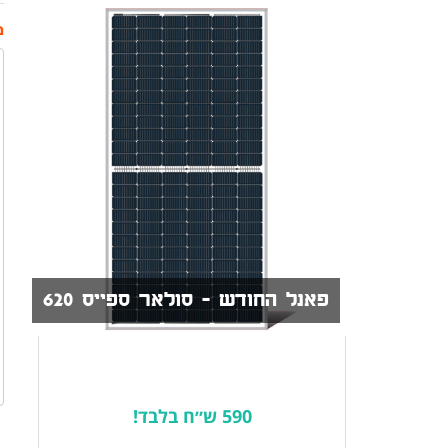
מ
פאנל החודש - סולאר ספייס 620
590 ש״ח בלבד!