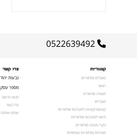
לרשימת המוצרים הפופולריים
0522639492
קטגוריות
צרו קשר
גבעות יהוד
פאנלים סולאריים
ראשי
מספר עסק: 16648052
תאורה סולארית
תנאי רכישה
מצברים
צרו קשר
קונסטרוקציות למערכות סולאריות
שתפו אותנו!
חיווט למערכות סולאריות
בקרי טעינה סולאריים
מערכות סולאריות עצמאיות