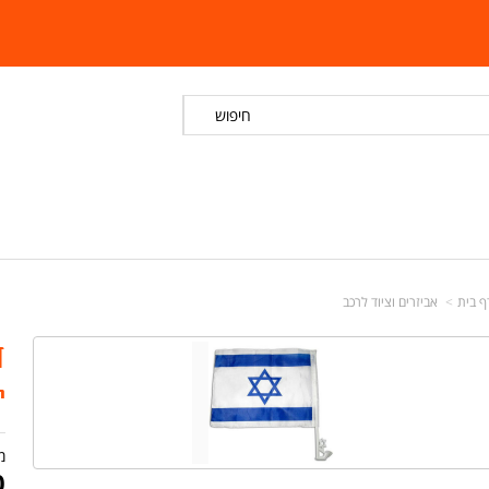
חיפוש
ף בית
אביזרים וציוד לרכב
י
מ
0