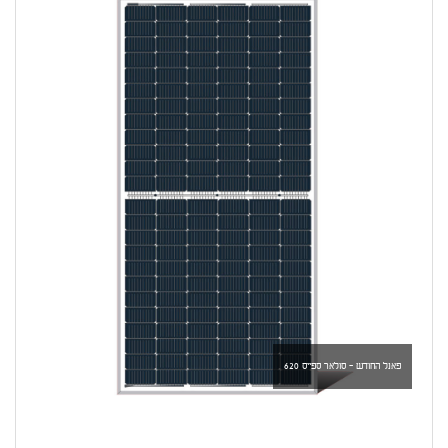
פאנל החודש - סולאר ספייס 620