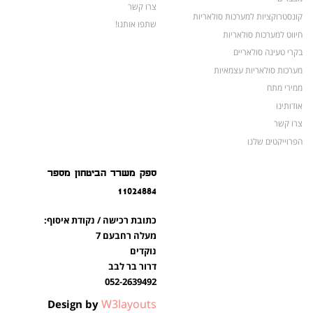
צרו קשר
קונסטרוקציות למערכות סולאריות
שתפו אותנו!
חיווט למערכות סולאריות
בקרי טעינה סולאריים
מערכות סולאריות עצמאיות
ממירי מתח
אודותינו
צרו קשר
הפרוייקטים שלנו
מצברים לאופנועים ולטרקטורונים
ספק משרד הביטחון מספר
מוצרים לשעת חירום
11024884
צרו קשר
מוצרים חדשים
כתובת רכישה / נקודת איסוף:
מוצרים פופולריים
מעלה רחבעם 7
נוקדים
דרור בר לבב
052-2639492
W3layouts
Design by