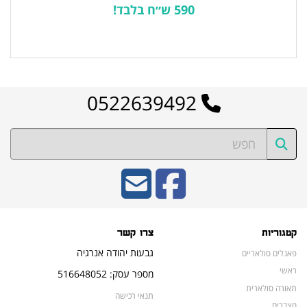
590 ש״ח בלבד!
לרשימת המוצרים הפופולריים
0522639492
קטגוריות
צרו קשר
גבעות יהודה אנרגיה
פאנלים סולאריים
ראשי
מספר עסק: 516648052
תאורה סולארית
תנאי רכישה
מצברים