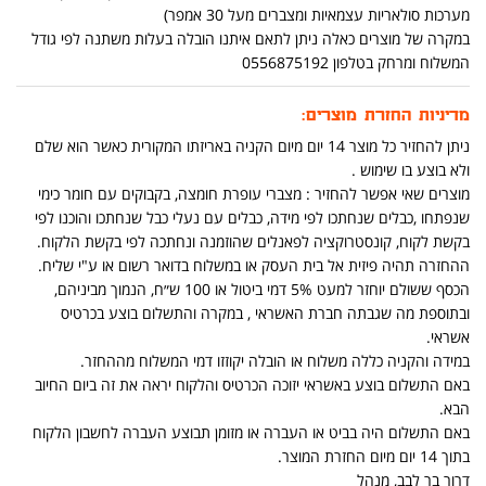
מערכות סולאריות עצמאיות ומצברים מעל 30 אמפר)
במקרה של מוצרים כאלה ניתן לתאם איתנו הובלה בעלות משתנה לפי גודל
המשלוח ומרחק בטלפון 0556875192
מדיניות החזרת מוצרים:
ניתן להחזיר כל מוצר 14 יום מיום הקניה באריזתו המקורית כאשר הוא שלם
ולא בוצע בו שימוש .
מוצרים שאי אפשר להחזיר : מצברי עופרת חומצה, בקבוקים עם חומר כימי
שנפתחו ,כבלים שנחתכו לפי מידה, כבלים עם נעלי כבל שנחתכו והוכנו לפי
בקשת לקוח, קונסטרוקציה לפאנלים שהוזמנה ונחתכה לפי בקשת הלקוח.
ההחזרה תהיה פיזית אל בית העסק או במשלוח בדואר רשום או ע"י שליח.
הכסף ששולם יוחזר למעט 5% דמי ביטול או 100 ש״ח, הנמוך מביניהם,
ובתוספת מה שגבתה חברת האשראי , במקרה והתשלום בוצע בכרטיס
אשראי.
במידה והקניה כללה משלוח או הובלה יקוזזו דמי המשלוח מההחזר.
באם התשלום בוצע באשראי יזוכה הכרטיס והלקוח יראה את זה ביום החיוב
הבא.
באם התשלום היה בביט או העברה או מזומן תבוצע העברה לחשבון הלקוח
בתוך 14 יום מיום החזרת המוצר.
דרור בר לבב, מנהל