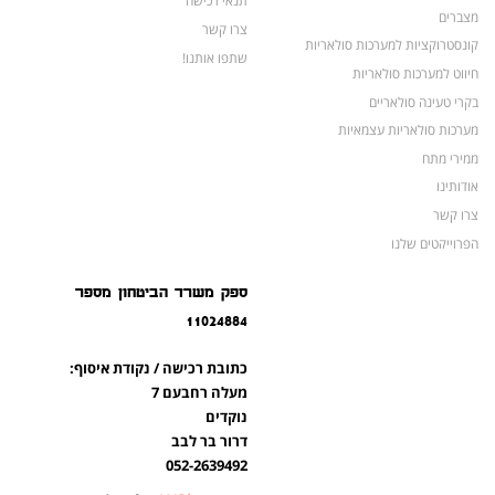
תנאי רכישה
מצברים
צרו קשר
קונסטרוקציות למערכות סולאריות
שתפו אותנו!
חיווט למערכות סולאריות
בקרי טעינה סולאריים
מערכות סולאריות עצמאיות
ממירי מתח
אודותינו
צרו קשר
הפרוייקטים שלנו
מצברים לאופנועים ולטרקטורונים
ספק משרד הביטחון מספר
מוצרים לשעת חירום
11024884
צרו קשר
מוצרים חדשים
כתובת רכישה / נקודת איסוף:
מוצרים פופולריים
מעלה רחבעם 7
נוקדים
דרור בר לבב
052-2639492