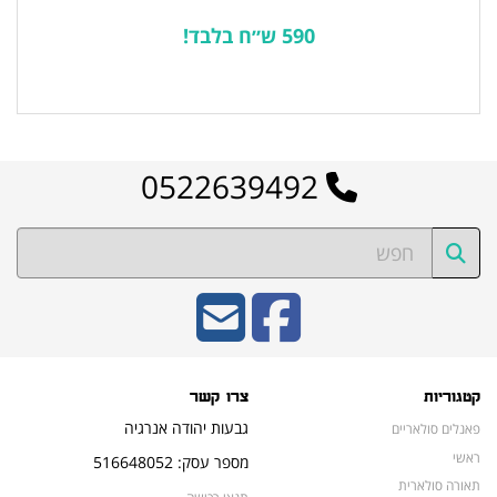
590 ש״ח בלבד!
לרשימת המוצרים הפופולריים
0522639492
קטגוריות
צרו קשר
גבעות יהודה אנרגיה
פאנלים סולאריים
ראשי
מספר עסק: 516648052
תאורה סולארית