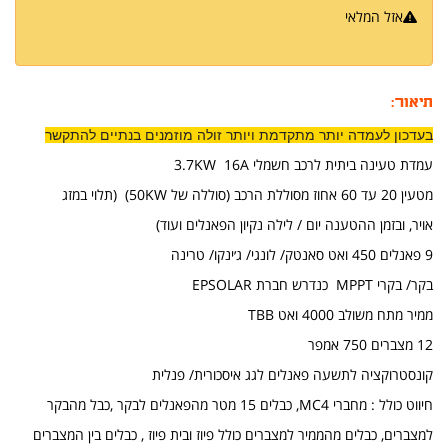
אזל המלאי
הודיעו לי כשחוזר למלאי
תיאור:
בעדכון לעמדה יותר מתקדמת ויותר זולה מוזמנים בנתיים להתקשר
עמדת טעינה ביתית לרכב חשמלי 3.7KW 16A
מטעין 20 עד 60 אחוז מסוללת הרכב (סוללה של 50KW) (תלוי במזג
אויר, ובזמן ההטענה יום / לילה נקיון הפאנלים ועוד)
9 פאנלים 450 ואט סאנטק/ לונגי/ ג׳ינקו/ טרינה
בקר/ בקרי MPPT כנדרש חברת EPSOLAR
ממיר מתח משולב 4000 ואט TBB
​12 מצברים 750 אמפר
קונסטרוקציה לתשעה פאנלים לגג איסכורית/ פנלית
חיווט כולל : מחברי MC4, כבלים 15 מטר מהפאנלים לבקר ,כבל מהבקר
למצברים, כבלים מהממיר למצברים כולל פיוז ובית פיוז , כבלים בין המצברים