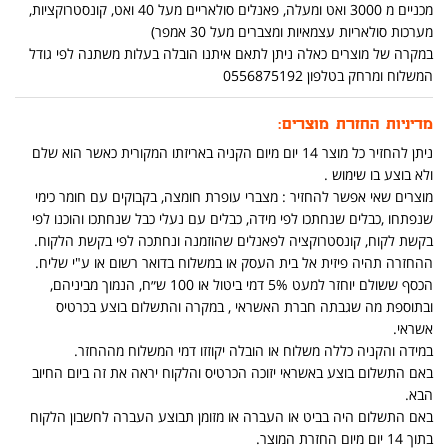
מכניים מ 3000 ואט ומעלה, פאנלים סולאריים מעל 40 ואט, קונסטרוקציות,
מערכות סולאריות עצמאיות ומצברים מעל 30 אמפר)
במקרה של מוצרים כאלה ניתן לתאם איתנו הובלה בעלות משתנה לפי גודל
המשלוח ומרחק בטלפון 0556875192
מדיניות החזרת מוצרים:
ניתן להחזיר כל מוצר 14 יום מיום הקניה באריזתו המקורית כאשר הוא שלם
ולא בוצע בו שימוש .
מוצרים שאי אפשר להחזיר : מצברי עופרת חומצה, בקבוקים עם חומר כימי
שנפתחו ,כבלים שנחתכו לפי מידה, כבלים עם נעלי כבל שנחתכו והוכנו לפי
בקשת לקוח, קונסטרוקציה לפאנלים שהוזמנה ונחתכה לפי בקשת הלקוח.
ההחזרה תהיה פיזית אל בית העסק או במשלוח בדואר רשום או ע"י שליח.
הכסף ששולם יוחזר למעט 5% דמי ביטול או 100 ש״ח, הנמוך מביניהם,
ובתוספת מה שגבתה חברת האשראי , במקרה והתשלום בוצע בכרטיס
אשראי.
במידה והקניה כללה משלוח או הובלה יקוזזו דמי המשלוח מההחזר.
באם התשלום בוצע באשראי יזוכה הכרטיס והלקוח יראה את זה ביום החיוב
הבא.
באם התשלום היה בביט או העברה או מזומן תבוצע העברה לחשבון הלקוח
בתוך 14 יום מיום החזרת המוצר.