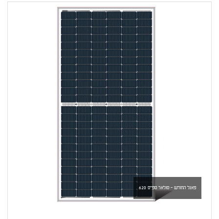
פאנל החודש - סולאר ספייס 620