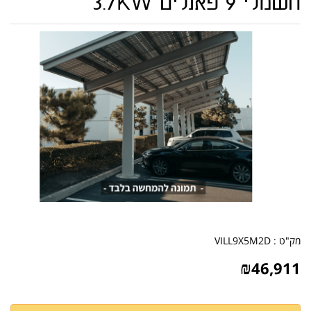
חשמלי 9 פאנלים 3.7KW
מק"ט :
VILL9X5M2D
₪
46,911