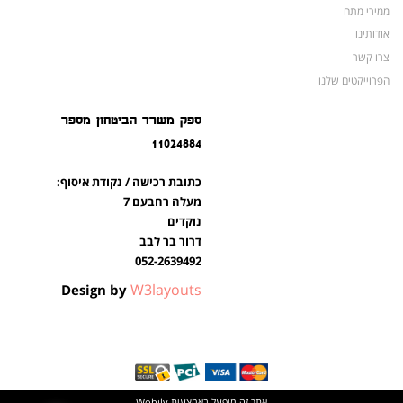
ממירי מתח
אודותינו
צרו קשר
הפרוייקטים שלנו
מצברים לאופנועים ולטרקטורונים
ספק משרד הביטחון מספר
מוצרים לשעת חירום
11024884
צרו קשר
מוצרים חדשים
כתובת רכישה / נקודת איסוף:
מוצרים פופולריים
מעלה רחבעם 7
נוקדים
דרור בר לבב
052-2639492
W3layouts
Design by
אתר זה מופעל באמצעות
Wobily