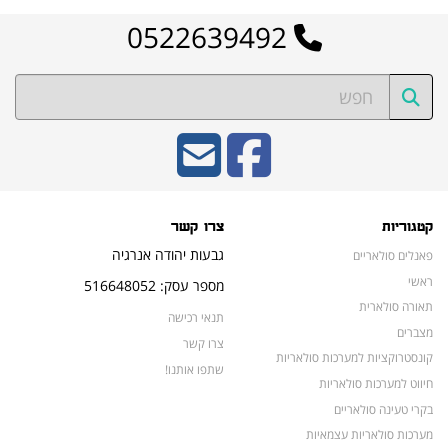
0522639492
קטגוריות
צרו קשר
גבעות יהודה אנרגיה
פאנלים סולאריים
ראשי
מספר עסק: 516648052
תאורה סולארית
תנאי רכישה
מצברים
צרו קשר
קונסטרוקציות למערכות סולאריות
שתפו אותנו!
חיווט למערכות סולאריות
בקרי טעינה סולאריים
מערכות סולאריות עצמאיות