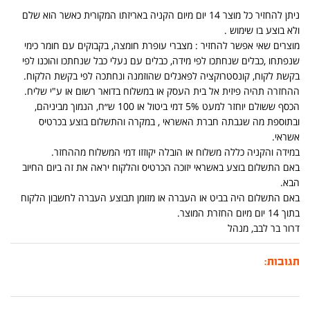
ניתן להחזיר כל מוצר 14 יום מיום הקניה באריזתו המקורית כאשר הוא שלם
ולא בוצע בו שימוש .
מוצרים שאי אפשר להחזיר : מצברי עופרת חומצה, בקבוקים עם חומר כימי
שנפתחו ,כבלים שנחתכו לפי מידה, כבלים עם נעלי כבל שנחתכו והוכנו לפי
בקשת לקוח, קונסטרוקציה לפאנלים שהוזמנה ונחתכה לפי בקשת הלקוח.
ההחזרה תהיה פיזית אל בית העסק או במשלוח בדואר רשום או ע"י שליח.
הכסף ששולם יוחזר למעט 5% דמי ביטול או 100 ש״ח, הנמוך מביניהם,
ובתוספת מה שגבתה חברת האשראי , במקרה והתשלום בוצע בכרטיס
אשראי.
במידה והקניה כללה משלוח או הובלה יקוזזו דמי המשלוח מההחזר.
באם התשלום בוצע באשראי יזוכה הכרטיס והלקוח יראה את זה ביום החיוב
הבא.
באם התשלום היה בביט או העברה או מזומן תבוצע העברה לחשבון הלקוח
בתוך 14 יום מיום החזרת המוצר.
דרור בר לבב, מנהל
תגובות: