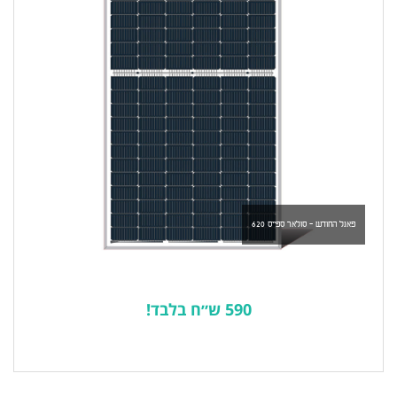
פאנל החודש - סולאר ספייס 620
590 ש״ח בלבד!
לרשימת המוצרים הפופולריים