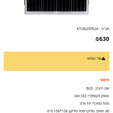
מק"ט :
KTU6U5FR2A
₪
630
אזל המלאי
הודיעו לי כשחוזר למלאי
תיאור:
שם היצרן: BLD
הספק מקסימלי: 165 ואט
מתח נומינלי: 19 וולט
סוג תאים: פוליקריסטל סיליקון 156*156 מ"מ