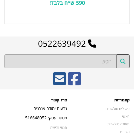
590 ש״ח בלבד!
לרשימת המוצרים הפופולריים
0522639492
קטגוריות
צרו קשר
גבעות יהודה אנרגיה
פאנלים סולאריים
ראשי
מספר עסק: 516648052
תאורה סולארית
תנאי רכישה
מצברים