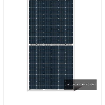
פאנל החודש - סולאר ספייס 620