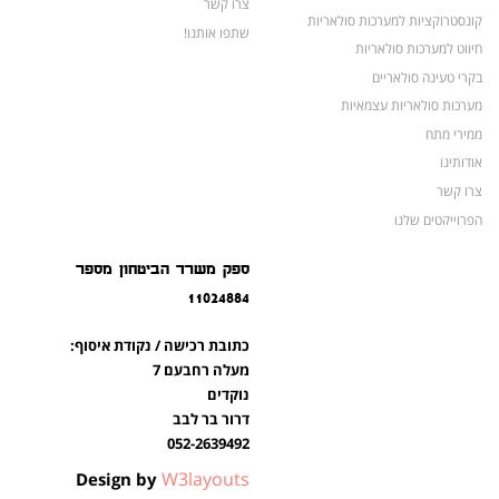
צרו קשר
קונסטרוקציות למערכות סולאריות
שתפו אותנו!
חיווט למערכות סולאריות
בקרי טעינה סולאריים
מערכות סולאריות עצמאיות
ממירי מתח
אודותינו
צרו קשר
הפרוייקטים שלנו
מצברים לאופנועים ולטרקטורונים
ספק משרד הביטחון מספר
מוצרים לשעת חירום
11024884
צרו קשר
מוצרים חדשים
כתובת רכישה / נקודת איסוף:
מוצרים פופולריים
מעלה רחבעם 7
נוקדים
דרור בר לבב
052-2639492
W3layouts
Design by