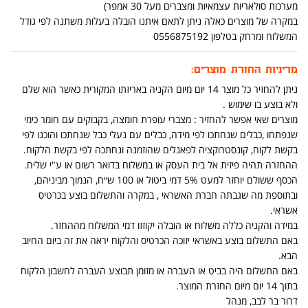
מערכות סולאריות עצמאיות ומצברים מעל 30 אמפר)
במקרה של מוצרים כאלה ניתן לתאם איתנו הובלה בעלות משתנה לפי גודל
המשלוח ומרחק בטלפון 0556875192
מדיניות החזרת מוצרים:
ניתן להחזיר כל מוצר 14 יום מיום הקניה באריזתו המקורית כאשר הוא שלם
ולא בוצע בו שימוש .
מוצרים שאי אפשר להחזיר : מצברי עופרת חומצה, בקבוקים עם חומר כימי
שנפתחו ,כבלים שנחתכו לפי מידה, כבלים עם נעלי כבל שנחתכו והוכנו לפי
בקשת לקוח, קונסטרוקציה לפאנלים שהוזמנה ונחתכה לפי בקשת הלקוח.
ההחזרה תהיה פיזית אל בית העסק או במשלוח בדואר רשום או ע"י שליח.
הכסף ששולם יוחזר למעט 5% דמי ביטול או 100 ש״ח, הנמוך מביניהם,
ובתוספת מה שגבתה חברת האשראי , במקרה והתשלום בוצע בכרטיס
אשראי.
במידה והקניה כללה משלוח או הובלה יקוזזו דמי המשלוח מההחזר.
באם התשלום בוצע באשראי יזוכה הכרטיס והלקוח יראה את זה ביום החיוב
הבא.
באם התשלום היה בביט או העברה או מזומן תבוצע העברה לחשבון הלקוח
בתוך 14 יום מיום החזרת המוצר.
דרור בר לבב, מנהל