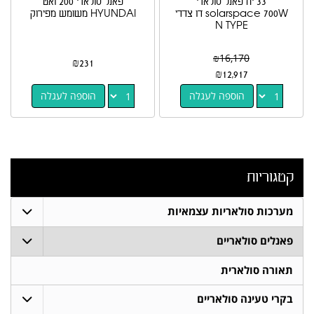
33 יח פאנל סולארי
פאנל סולארי 200 ואט
solarspace 700W דו צדדי
HYUNDAI משומש מפירוק
N TYPE
₪
16,170
₪
231
₪
12,917
הוספה לעגלה
הוספה לעגלה
קטגוריות
מערכות סולאריות עצמאיות
פאנלים סולאריים
תאורה סולארית
בקרי טעינה סולאריים