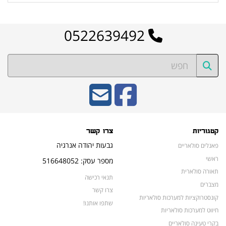
0522639492
קטגוריות
צרו קשר
גבעות יהודה אנרגיה
פאנלים סולאריים
ראשי
מספר עסק: 516648052
תאורה סולארית
תנאי רכישה
מצברים
צרו קשר
קונסטרוקציות למערכות סולאריות
שתפו אותנו!
חיווט למערכות סולאריות
בקרי טעינה סולאריים