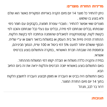
מדיניות החזרת מוצרים:
ניתן להחזיר כל מוצר 14 יום מיום הקניה באריזתו המקורית כאשר הוא שלם
ולא בוצע בו שימוש .
מוצרים שאי אפשר להחזיר : מצברי עופרת חומצה, בקבוקים עם חומר כימי
שנפתחו ,כבלים שנחתכו לפי מידה, כבלים עם נעלי כבל שנחתכו והוכנו לפי
בקשת לקוח, קונסטרוקציה לפאנלים שהוזמנה ונחתכה לפי בקשת הלקוח.
ההחזרה תהיה פיזית אל בית העסק או במשלוח בדואר רשום או ע"י שליח.
הכסף ששולם יוחזר למעט 5% דמי ביטול או 100 ש״ח, הנמוך מביניהם,
ובתוספת מה שגבתה חברת האשראי , במקרה והתשלום בוצע בכרטיס
אשראי.
במידה והקניה כללה משלוח או הובלה יקוזזו דמי המשלוח מההחזר.
באם התשלום בוצע באשראי יזוכה הכרטיס והלקוח יראה את זה ביום החיוב
הבא.
באם התשלום היה בביט או העברה או מזומן תבוצע העברה לחשבון הלקוח
בתוך 14 יום מיום החזרת המוצר.
דרור בר לבב, מנהל
תגובות: