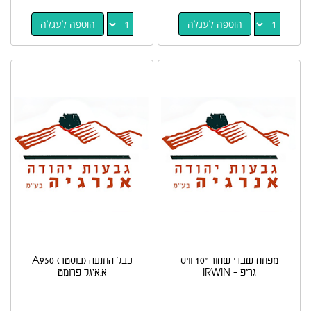
הוספה לעגלה
הוספה לעגלה
מפתח שבדי שחור "10 וויס
כבל התנעה (בוסטר) A950
גריפ - IRWIN
א.איגל פרומט