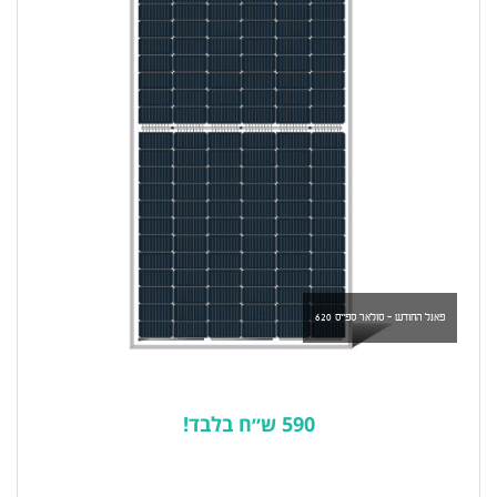
פאנל החודש - סולאר ספייס 620
590 ש״ח בלבד!
לרשימת המוצרים הפופולריים