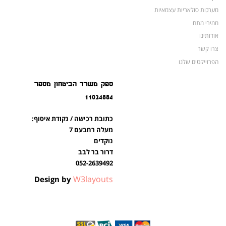
מערכות סולאריות עצמאיות
ממירי מתח
אודותינו
צרו קשר
הפרוייקטים שלנו
מצברים לאופנועים ולטרקטורונים
ספק משרד הביטחון מספר
מוצרים לשעת חירום
11024884
צרו קשר
מוצרים חדשים
כתובת רכישה / נקודת איסוף:
מוצרים פופולריים
מעלה רחבעם 7
נוקדים
דרור בר לבב
052-2639492
W3layouts
Design by