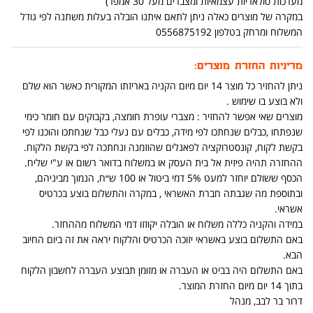
מערכות סולאריות עצמאיות ומצברים מעל 30 אמפר)
במקרה של מוצרים כאלה ניתן לתאם איתנו הובלה בעלות משתנה לפי גודל
המשלוח ומרחק בטלפון 0556875192
מדיניות החזרת מוצרים:
ניתן להחזיר כל מוצר 14 יום מיום הקניה באריזתו המקורית כאשר הוא שלם
ולא בוצע בו שימוש .
מוצרים שאי אפשר להחזיר : מצברי עופרת חומצה, בקבוקים עם חומר כימי
שנפתחו ,כבלים שנחתכו לפי מידה, כבלים עם נעלי כבל שנחתכו והוכנו לפי
בקשת לקוח, קונסטרוקציה לפאנלים שהוזמנה ונחתכה לפי בקשת הלקוח.
ההחזרה תהיה פיזית אל בית העסק או במשלוח בדואר רשום או ע"י שליח.
הכסף ששולם יוחזר למעט 5% דמי ביטול או 100 ש״ח, הנמוך מביניהם,
ובתוספת מה שגבתה חברת האשראי , במקרה והתשלום בוצע בכרטיס
אשראי.
במידה והקניה כללה משלוח או הובלה יקוזזו דמי המשלוח מההחזר.
באם התשלום בוצע באשראי יזוכה הכרטיס והלקוח יראה את זה ביום החיוב
הבא.
באם התשלום היה בביט או העברה או מזומן תבוצע העברה לחשבון הלקוח
בתוך 14 יום מיום החזרת המוצר.
דרור בר לבב, מנהל