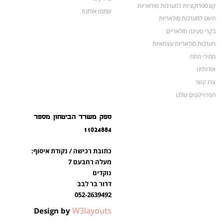
קונסטרוקציות למערכות סולאריות
שתפו אותנו!
חיווט למערכות סולאריות
בקרי טעינה סולאריים
מערכות סולאריות עצמאיות
ממירי מתח
אודותינו
צרו קשר
הפרוייקטים שלנו
מצברים לאופנועים ולטרקטורונים
ספק משרד הביטחון מספר
מוצרים לשעת חירום
11024884
צרו קשר
מוצרים חדשים
כתובת רכישה / נקודת איסוף:
מוצרים פופולריים
מעלה רחבעם 7
נוקדים
דרור בר לבב
052-2639492
W3layouts
Design by