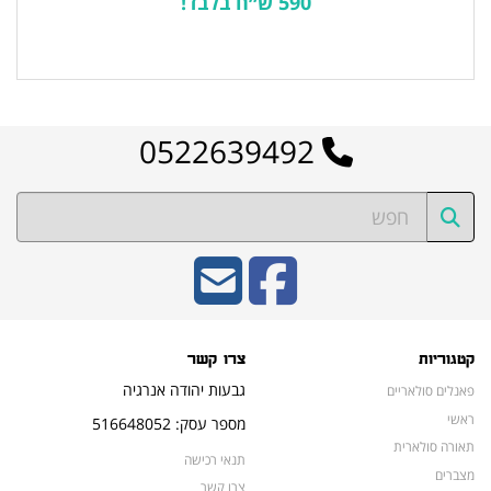
590 ש״ח בלבד!
לרשימת המוצרים הפופולריים
0522639492
קטגוריות
צרו קשר
גבעות יהודה אנרגיה
פאנלים סולאריים
ראשי
מספר עסק: 516648052
תאורה סולארית
תנאי רכישה
מצברים
צרו קשר