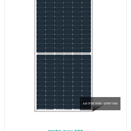
פאנל החודש - סולאר ספייס 620