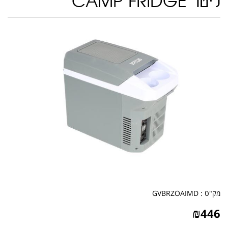
ליטר CAMP FRIDGE
מק"ט :
GVBRZOAIMD
₪
446