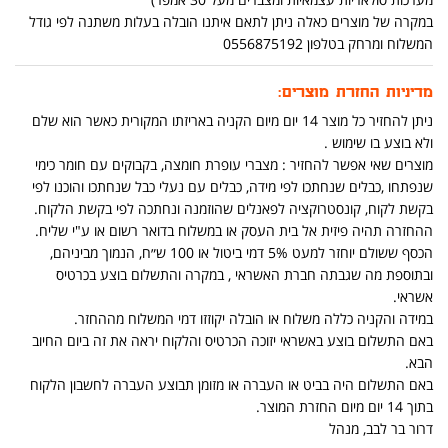
במקרה של מוצרים כאלה ניתן לתאם איתנו הובלה בעלות משתנה לפי גודל
המשלוח ומרחק בטלפון 0556875192
מדיניות החזרת מוצרים:
ניתן להחזיר כל מוצר 14 יום מיום הקניה באריזתו המקורית כאשר הוא שלם
ולא בוצע בו שימוש .
מוצרים שאי אפשר להחזיר : מצברי עופרת חומצה, בקבוקים עם חומר כימי
שנפתחו ,כבלים שנחתכו לפי מידה, כבלים עם נעלי כבל שנחתכו והוכנו לפי
בקשת לקוח, קונסטרוקציה לפאנלים שהוזמנה ונחתכה לפי בקשת הלקוח.
ההחזרה תהיה פיזית אל בית העסק או במשלוח בדואר רשום או ע"י שליח.
הכסף ששולם יוחזר למעט 5% דמי ביטול או 100 ש״ח, הנמוך מביניהם,
ובתוספת מה שגבתה חברת האשראי , במקרה והתשלום בוצע בכרטיס
אשראי.
במידה והקניה כללה משלוח או הובלה יקוזזו דמי המשלוח מההחזר.
באם התשלום בוצע באשראי יזוכה הכרטיס והלקוח יראה את זה ביום החיוב
הבא.
באם התשלום היה בביט או העברה או מזומן תבוצע העברה לחשבון הלקוח
בתוך 14 יום מיום החזרת המוצר.
דרור בר לבב, מנהל