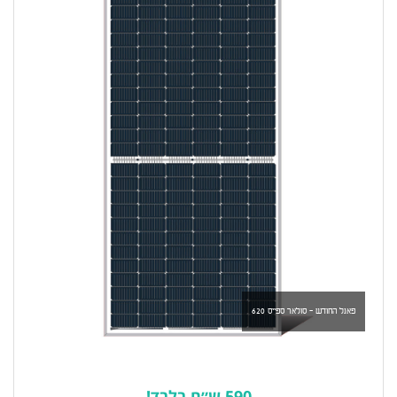
פאנל החודש - סולאר ספייס 620
590 ש״ח בלבד!