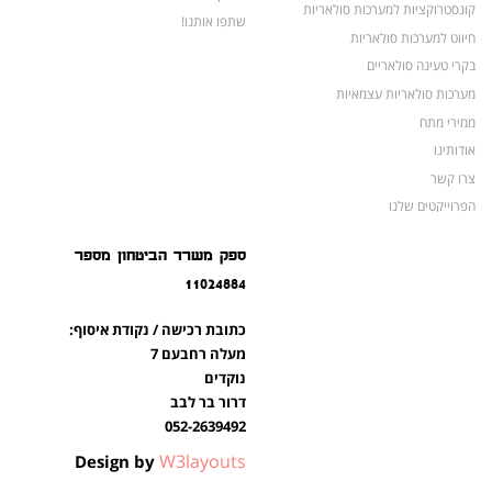
קונסטרוקציות למערכות סולאריות
שתפו אותנו!
חיווט למערכות סולאריות
בקרי טעינה סולאריים
מערכות סולאריות עצמאיות
ממירי מתח
אודותינו
צרו קשר
הפרוייקטים שלנו
מצברים לאופנועים ולטרקטורונים
ספק משרד הביטחון מספר
מוצרים לשעת חירום
11024884
צרו קשר
מוצרים חדשים
כתובת רכישה / נקודת איסוף:
מוצרים פופולריים
מעלה רחבעם 7
נוקדים
דרור בר לבב
052-2639492
W3layouts
Design by