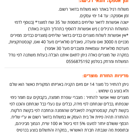
זמן אספקה ותנאי רכישה:
משלוח רגיל באתר הוא משלוח בדואר רשום.
זמן אספקה: עד 14 ימי עסקים.
ישנה אפשרות לדואר שליחים בתוספת של 35 שח למוצר* (בנוסף לדמי
המשלוח הרגילים ) (יש אפשרות להוסיף בתהליך הקניה באתר)
*אין אפשרות לשלוח מוצרים כבדים בדואר שליחים (מוצרים כבדים: ממירים
מכניים מ 3000 ואט ומעלה, פאנלים סולאריים מעל 40 ואט, קונסטרוקציות,
מערכות סולאריות עצמאיות ומצברים מעל 30 אמפר)
במקרה של מוצרים כאלה ניתן לתאם איתנו הובלה בעלות משתנה לפי גודל
המשלוח ומרחק בטלפון 0556875192
מדיניות החזרת מוצרים:
ניתן להחזיר כל מוצר 14 יום מיום הקניה באריזתו המקורית כאשר הוא שלם
ולא בוצע בו שימוש .
מוצרים שאי אפשר להחזיר : מצברי עופרת חומצה, בקבוקים עם חומר כימי
שנפתחו ,כבלים שנחתכו לפי מידה, כבלים עם נעלי כבל שנחתכו והוכנו לפי
בקשת לקוח, קונסטרוקציה לפאנלים שהוזמנה ונחתכה לפי בקשת הלקוח.
ההחזרה תהיה פיזית אל בית העסק או במשלוח בדואר רשום או ע"י שליח.
הכסף ששולם יוחזר למעט 5% דמי ביטול או 100 ש״ח, הנמוך מביניהם,
ובתוספת מה שגבתה חברת האשראי , במקרה והתשלום בוצע בכרטיס