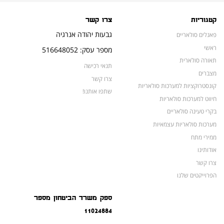
קטגוריות
צרו קשר
גבעות יהודה אנרגיה
פאנלים סולאריים
ראשי
מספר עסק: 516648052
תאורה סולארית
תנאי רכישה
מצברים
צרו קשר
קונסטרוקציות למערכות סולאריות
שתפו אותנו!
חיווט למערכות סולאריות
בקרי טעינה סולאריים
מערכות סולאריות עצמאיות
ממירי מתח
אודותינו
צרו קשר
הפרוייקטים שלנו
מצברים לאופנועים ולטרקטורונים
ספק משרד הביטחון מספר
מוצרים לשעת חירום
11024884
צרו קשר