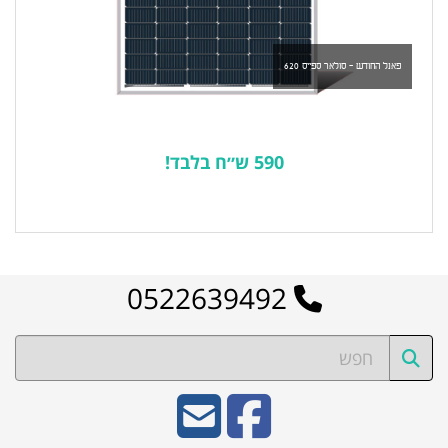
פאנל החודש - סולאר ספייס 620
590 ש״ח בלבד!
לרשימת המוצרים הפופולריים
0522639492