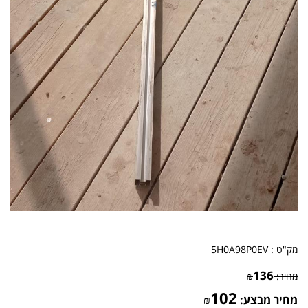
מק"ט :
5H0A98P0EV
136
מחיר:
₪
102
מחיר מבצע:
₪